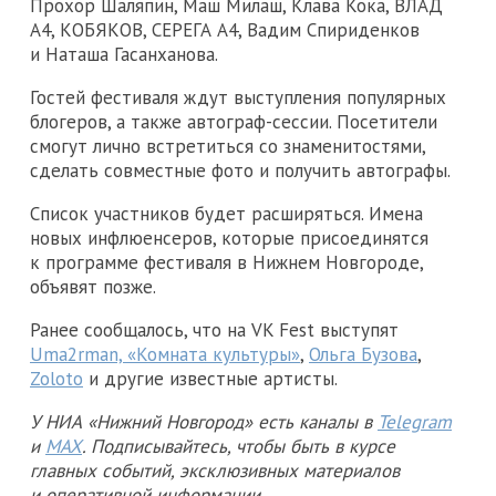
Прохор Шаляпин, Маш Милаш, Клава Кока, ВЛАД
А4, КОБЯКОВ, СЕРЕГА А4, Вадим Спириденков
и Наташа Гасанханова.
Гостей фестиваля ждут выступления популярных
блогеров, а также автограф-сессии. Посетители
смогут лично встретиться со знаменитостями,
сделать совместные фото и получить автографы.
Список участников будет расширяться. Имена
новых инфлюенсеров, которые присоединятся
к программе фестиваля в Нижнем Новгороде,
объявят позже.
Ранее сообщалось, что на VK Fest выступят
Uma2rman, «Комната культуры»
,
Ольга Бузова
,
Zoloto
и другие известные артисты.
У НИА «Нижний Новгород» есть каналы в
Telegram
и
MAX
. Подписывайтесь, чтобы быть в курсе
главных событий, эксклюзивных материалов
и оперативной информации.