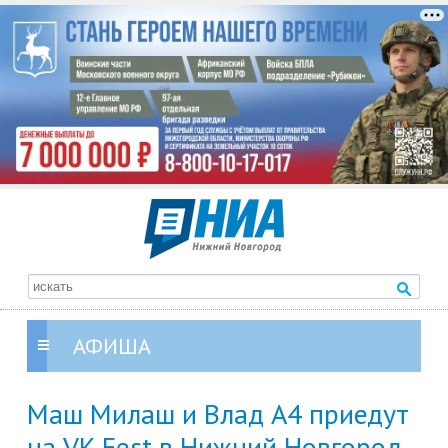
АФИША
Маш Милаш и Влад А4 приедут
на VK Fest в Нижний Новгород