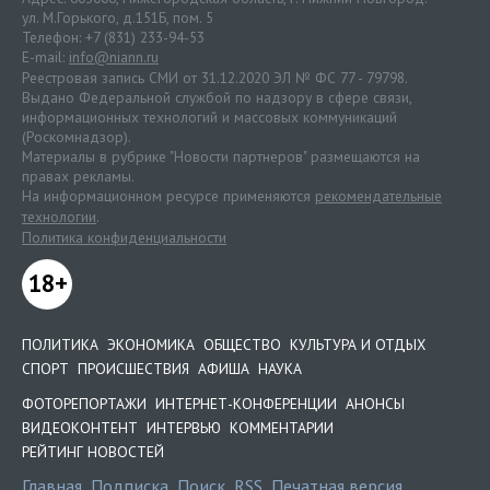
ул. М.Горького, д.151Б, пом. 5
Телефон: +7 (831) 233-94-53
E-mail:
info@niann.ru
Реестровая запись СМИ от 31.12.2020 ЭЛ № ФС 77 - 79798.
Выдано Федеральной службой по надзору в сфере связи,
информационных технологий и массовых коммуникаций
(Роскомнадзор).
Материалы в рубрике "Новости партнеров" размещаются на
правах рекламы.
На информационном ресурсе применяются
рекомендательные
технологии
.
Политика конфиденциальности
18+
ПОЛИТИКА
ЭКОНОМИКА
ОБЩЕСТВО
КУЛЬТУРА И ОТДЫХ
СПОРТ
ПРОИСШЕСТВИЯ
АФИША
НАУКА
ФОТОРЕПОРТАЖИ
ИНТЕРНЕТ-КОНФЕРЕНЦИИ
АНОНСЫ
ВИДЕОКОНТЕНТ
ИНТЕРВЬЮ
КОММЕНТАРИИ
РЕЙТИНГ НОВОСТЕЙ
Главная
Подписка
Поиск
RSS
Печатная версия