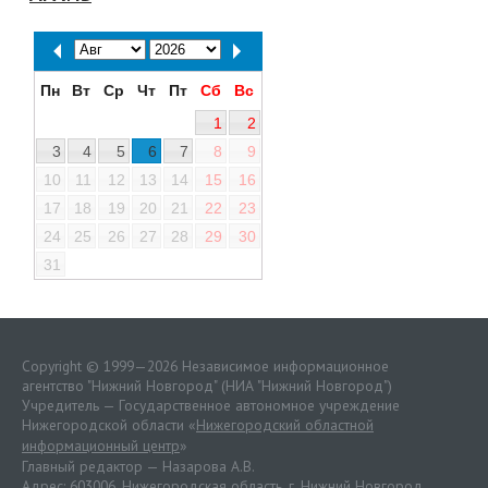
Пн
Вт
Ср
Чт
Пт
Сб
Вс
1
2
3
4
5
6
7
8
9
10
11
12
13
14
15
16
17
18
19
20
21
22
23
24
25
26
27
28
29
30
31
Copyright © 1999—2026 Независимое информационное
агентство "Нижний Новгород" (НИА "Нижний Новгород")
Учредитель — Государственное автономное учреждение
Нижегородской области «
Нижегородский областной
информационный центр
»
Главный редактор — Назарова А.В.
Адрес: 603006, Нижегородская область, г. Нижний Новгород.