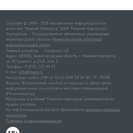
Copyright © 1999—2026 Независимое информационное
агентство "Нижний Новгород" (НИА "Нижний Новгород")
Учредитель — Государственное автономное учреждение
Нижегородской области «
Нижегородский областной
информационный центр
»
Главный редактор — Назарова А.В.
Адрес: 603006, Нижегородская область, г. Нижний Новгород.
ул. М.Горького, д.151Б, пом. 5
Телефон: +7 (831) 233-94-53
E-mail:
info@niann.ru
Реестровая запись СМИ от 31.12.2020 ЭЛ № ФС 77 - 79798.
Выдано Федеральной службой по надзору в сфере связи,
информационных технологий и массовых коммуникаций
(Роскомнадзор).
Материалы в рубрике "Новости партнеров" размещаются на
правах рекламы.
На информационном ресурсе применяются
рекомендательные
технологии
.
Политика конфиденциальности