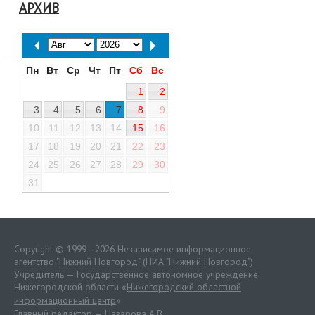
АРХИВ
Пн
Вт
Ср
Чт
Пт
Сб
Вс
1
2
3
4
5
6
7
8
9
10
11
12
13
14
15
16
17
18
19
20
21
22
23
24
25
26
27
28
29
30
31
Copyright © 1999—2026 Независимое информационное
агентство "Нижний Новгород" (НИА "Нижний Новгород")
Учредитель — Государственное автономное учреждение
Нижегородской области «
Нижегородский областной
информационный центр
»
Главный редактор — Назарова А.В.