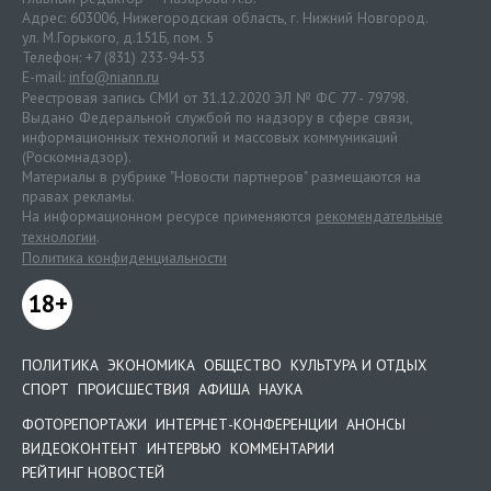
Адрес: 603006, Нижегородская область, г. Нижний Новгород.
ул. М.Горького, д.151Б, пом. 5
Телефон: +7 (831) 233-94-53
E-mail:
info@niann.ru
Реестровая запись СМИ от 31.12.2020 ЭЛ № ФС 77 - 79798.
Выдано Федеральной службой по надзору в сфере связи,
информационных технологий и массовых коммуникаций
(Роскомнадзор).
Материалы в рубрике "Новости партнеров" размещаются на
правах рекламы.
На информационном ресурсе применяются
рекомендательные
технологии
.
Политика конфиденциальности
18+
ПОЛИТИКА
ЭКОНОМИКА
ОБЩЕСТВО
КУЛЬТУРА И ОТДЫХ
СПОРТ
ПРОИСШЕСТВИЯ
АФИША
НАУКА
ФОТОРЕПОРТАЖИ
ИНТЕРНЕТ-КОНФЕРЕНЦИИ
АНОНСЫ
ВИДЕОКОНТЕНТ
ИНТЕРВЬЮ
КОММЕНТАРИИ
РЕЙТИНГ НОВОСТЕЙ