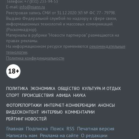
Телефон: +7 (831) 233-94-53
E-mail:
info@niann.ru
Реестровая запись СМИ от 31.12.2020 ЭЛ № ФС 77 - 79798.
Выдано Федеральной службой по надзору в сфере связи,
информационных технологий и массовых коммуникаций
(Роскомнадзор).
Материалы в рубрике "Новости партнеров" размещаются на
правах рекламы.
На информационном ресурсе применяются
рекомендательные
технологии
.
Политика конфиденциальности
18+
ПОЛИТИКА
ЭКОНОМИКА
ОБЩЕСТВО
КУЛЬТУРА И ОТДЫХ
СПОРТ
ПРОИСШЕСТВИЯ
АФИША
НАУКА
ФОТОРЕПОРТАЖИ
ИНТЕРНЕТ-КОНФЕРЕНЦИИ
АНОНСЫ
ВИДЕОКОНТЕНТ
ИНТЕРВЬЮ
КОММЕНТАРИИ
РЕЙТИНГ НОВОСТЕЙ
Главная
Подписка
Поиск
RSS
Печатная версия
Написать нам
Реклама на сайте
О редакции