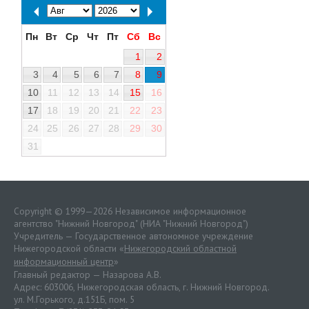
Пн
Вт
Ср
Чт
Пт
Сб
Вс
1
2
3
4
5
6
7
8
9
10
11
12
13
14
15
16
17
18
19
20
21
22
23
24
25
26
27
28
29
30
31
Copyright © 1999—2026 Независимое информационное
агентство "Нижний Новгород" (НИА "Нижний Новгород")
Учредитель — Государственное автономное учреждение
Нижегородской области «
Нижегородский областной
информационный центр
»
Главный редактор — Назарова А.В.
Адрес: 603006, Нижегородская область, г. Нижний Новгород.
ул. М.Горького, д.151Б, пом. 5