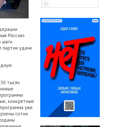
31
СОЦРЕКЛАМА
едерации
ная Россия»
и шаги
л партии удачи
одную
50 тысяч
 новые
 программы
вые, конкретные
 программа уже
троены сотни
созданы
изованные