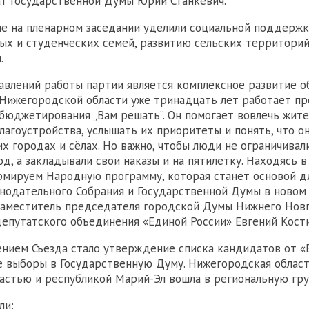
т Государственной Думы Юрий Станкевич.
е на пленарном заседании уделили социальной поддержк
ых и студенческих семей, развитию сельских территори
.
авлений работы партии является комплексное развитие 
 Нижегородской области уже тринадцать лет работает пр
бюджетирования „Вам решать“. Он помогает вовлечь жит
лагоустройства, услышать их приоритеты и понять, что о
их городах и сёлах. Но важно, чтобы люди не ограничивал
од, а закладывали свои наказы и на пятилетку. Находясь 
рмируем Народную программу, которая станет основой д
нодательного Собрания и Государственной Думы в новом 
заместитель председателя городской Думы Нижнего Нов
епутатского объединения «Единой России» Евгений Кости
ием Съезда стало утверждение списка кандидатов от «
 выборы в Государственную Думу. Нижегородская облас
ластью и республикой Марий-Эл вошла в региональную гр
ли: