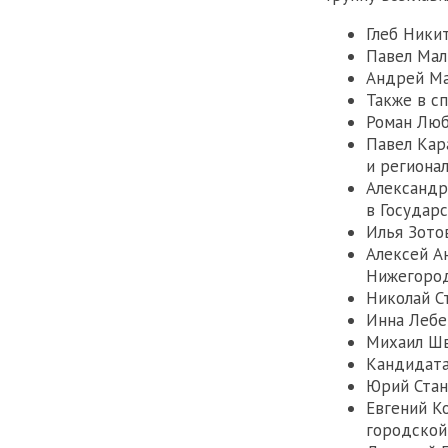
Глеб Ники
Павел Мал
Андрей Ма
Также в с
Роман Люб
Павел Кар
и региона
Александр
в Государ
Илья Зото
Алексей А
Нижегород
Николай С
Инна Лебе
Михаил Шв
Кандидата
Юрий Стан
Евгений К
городской