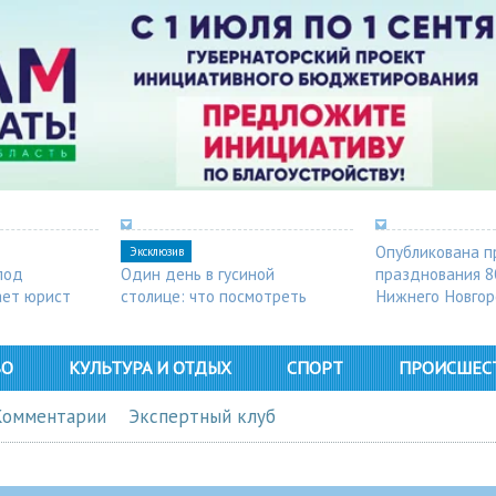
Опубликована п
Эксклюзив
под
Один день в гусиной
празднования 8
ает юрист
столице: что посмотреть
Нижнего Новго
в Арзамасе
ВО
КУЛЬТУРА И ОТДЫХ
СПОРТ
ПРОИСШЕС
Комментарии
Экспертный клуб