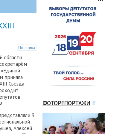
XIII
Политика
й области
 секретарём
 «Единой
м приняла
XIII Съезда
проходит
епутатов
ФОТОРЕПОРТАЖИ
Ф.
представляли 9
региональной
ушев, Алексей