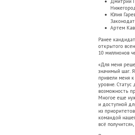
Дмитрий Г
Нижегород
Юлия Гаре
Законодат
Артем Кав
Ранее кандидат
открытого всен
10 миллионов ч
«Для меня реше
значимый шаг. 
привели меня к
уровне. Статус
возможность пр
Многое еще нуж
и доступной дл
из приоритетов
командой нашег
всё получится»,