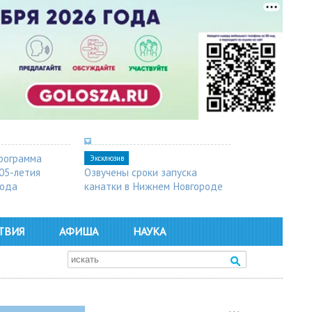
рограмма
Эксклюзив
05-летия
Озвучены сроки запуска
рода
канатки в Нижнем Новгороде
ТВИЯ
АФИША
НАУКА