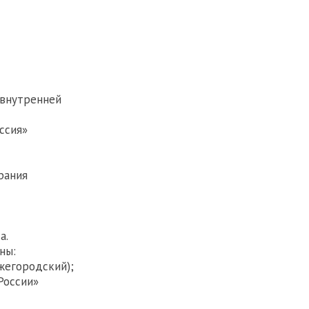
 внутренней
ссия»
рания
а.
ны:
жегородский);
России»