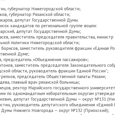
тин, губернатор Нижегородской области;
ков, губернатор Рязанской области;
каров, депутат Государственной Думы.
писок кандидатов по региональной группе вошли:
арский, депутат Государственной Думы;
асев, заместитель председателя правительства, министр
льной политики Нижегородской области;
 Борисов, заместитель руководителя фракции «Единая Ро
ственной Думе;
в, председатель «Объединения пассажиров»;
нтонов, заместитель председателя Законодательного соб
ской области, руководитель фракции Единой России";
трелков, председатель Общественной палаты Рязани;
дева, главный врач рязанской больницы;
ецов, ректор Марийского государственного университет
ми по одномандатным избирательным округам утвержде
кевич, депутат Государственной Думы — округ №131 (Ни
остин, руководитель депутатского объединения «Единой 
 Думы Нижнего Новгорода — округ №132 (Приокский);