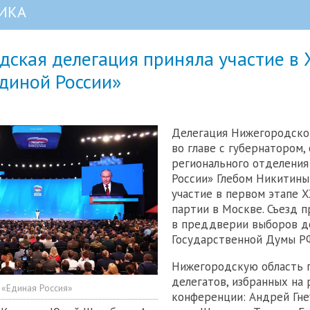
ИКА
ская делегация приняла участие в X
диной России»
Делегация Нижегородско
во главе с губернатором,
регионального отделения
России» Глебом Никитины
участие в первом этапе X
партии в Москве. Съезд 
в преддверии выборов д
Государственной Думы Р
Нижегородскую область 
делегатов, избранных на 
 «Единая Россия»
конференции: Андрей Гне