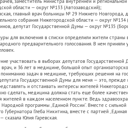
рачев, заместитель министра внутренней и региональной
ской области — округ №133 (Автозаводский);
вская, главный врач больницы № 29 Нижнего Новгорода, 
ельного собрания Нижегородской области — округ №134 (
инов, депутат Государственной Думы — округ №135 (Борс
уры для включения в списки определили жители страны 
ародного предварительного голосования. В нем приняли 
еловек.
ние участвовать в выборах депутатов Государственной 
Я врач, и 36 лет в медицине, большой опыт организаторск
 пониманию задач в медицине, требующих решения на го
 депутата Государственной Думы для меня — это, прежде 
едставлять и отстаивать интересы жителей Нижегородск
но сделать, медицина должна стать еще более качестве
я жителей в каждом населенном пункте. Ведь здравоохр
 Народной программы „Единой России“. Вместе с сильной
о Губернатора Глеба Никитина, вместе с партией „Единая 
 — сказала Юлия Гаревская.