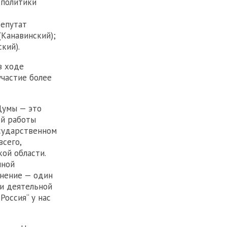
 политики
депутат
Канавинский);
кий).
в ходе
участие более
Думы — это
ой работы
сударственном
всего,
ой области.
нной
анение — один
 и деятельной
Россия“ у нас