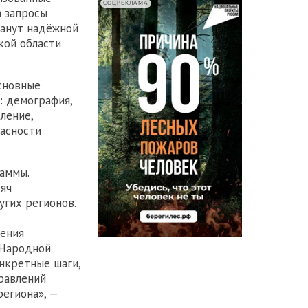
СОЦРЕКЛАМА
а запросы
танут надёжной
кой области
сновные
: демография,
ление,
пасности
аммы.
яч
гих регионов.
шения
 Народной
нкретные шаги,
равлений
егиона», —