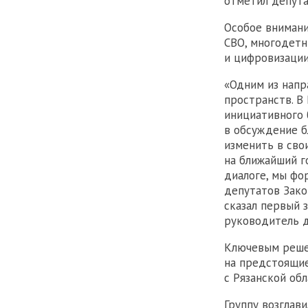
отметил депута
Особое внимани
СВО, многодетн
и цифровизации
«Одним из напр
пространств. В
инициативного 
в обсуждение б
изменить в сво
на ближайший г
диалоге, мы фо
депутатов Зако
сказал первый 
руководитель д
Ключевым решен
на предстоящие
с Рязанской об
Группу возглави