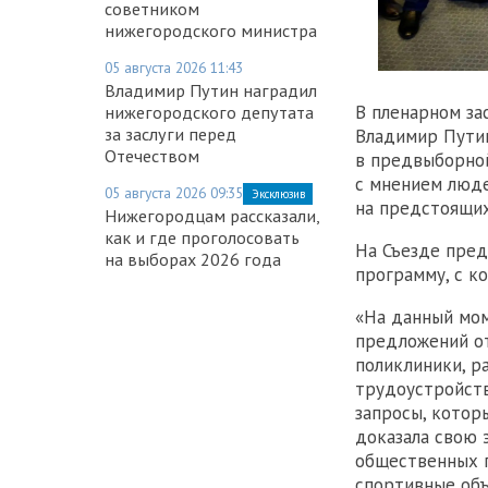
советником
нижегородского министра
05 августа 2026 11:43
Владимир Путин наградил
В пленарном за
нижегородского депутата
за заслуги перед
Владимир Путин
Отечеством
в предвыборной
с мнением люде
05 августа 2026 09:35
Эксклюзив
на предстоящих
Нижегородцам рассказали,
как и где проголосовать
На Съезде пре
на выборах 2026 года
программу, с к
«На данный мом
предложений от
поликлиники, р
трудоустройств
запросы, котор
доказала свою 
общественных п
спортивные объ