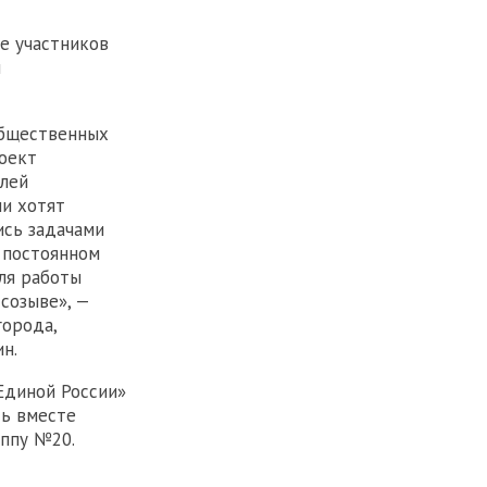
е участников
й
общественных
оект
елей
ни хотят
ись задачами
в постоянном
ля работы
созыве», —
города,
н.
Единой России»
ть вместе
уппу №20.