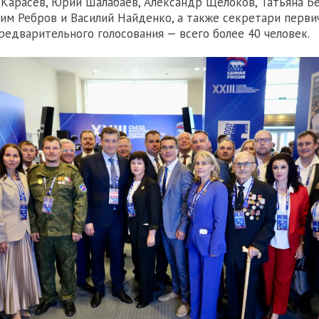
 Карасев, Юрий Шалабаев, Александр Щелоков, Татьяна Б
сим Ребров и Василий Найденко, а также секретари перв
редварительного голосования — всего более 40 человек.