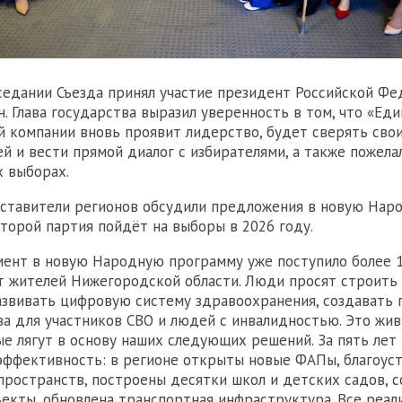
седании Съезда принял участие президент Российской Ф
. Глава государства выразил уверенность в том, что «Еди
 компании вновь проявит лидерство, будет сверять сво
й и вести прямой диалог с избирателями, а также пожела
 выборах.
дставители регионов обсудили предложения в новую Нар
оторой партия пойдёт на выборы в 2026 году.
ент в новую Народную программу уже поступило более 1
 жителей Нижегородской области. Люди просят строить
азвивать цифровую систему здравоохранения, создавать
а для участников СВО и людей с инвалидностью. Это жи
ые лягут в основу наших следующих решений. За пять лет
эффективность: в регионе открыты новые ФАПы, благоус
ространств, построены десятки школ и детских садов, 
екты, обновлена транспортная инфраструктура. Все реал