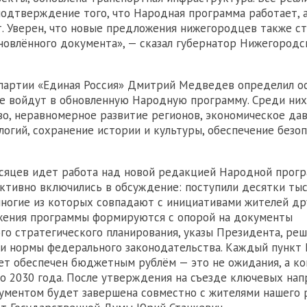
одтверждение того, что Народная программа работает, 
. Уверен, что новые предложения нижегородцев также с
новлённого документа», — сказал губернатор Нижегородс
партии «Единая Россия» Дмитрий Медведев определил о
е войдут в обновленную Народную программу. Среди них
о, неравномерное развитие регионов, экономическое дав
логий, сохранение истории и культуры, обеспечение безо
сяцев идет работа над новой редакцией Народной прогр
тивно включились в обсуждение: поступили десятки тыс
ногие из которых совпадают с инициативами жителей дру
жения программы формируются с опорой на документы
го стратегического планирования, указы Президента, ре
и нормы федерального законодательства. Каждый пункт
т обеспечен бюджетным рублём — это не ожидания, а ко
о 2030 года. После утверждения на съезде ключевых нап
ументом будет завершена совместно с жителями нашего р