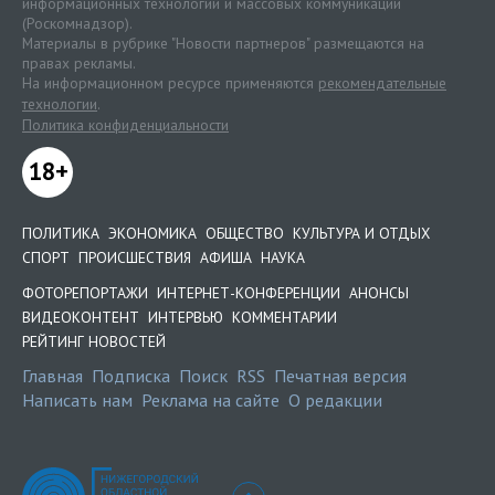
информационных технологий и массовых коммуникаций
(Роскомнадзор).
Материалы в рубрике "Новости партнеров" размещаются на
правах рекламы.
На информационном ресурсе применяются
рекомендательные
технологии
.
Политика конфиденциальности
18+
ПОЛИТИКА
ЭКОНОМИКА
ОБЩЕСТВО
КУЛЬТУРА И ОТДЫХ
СПОРТ
ПРОИСШЕСТВИЯ
АФИША
НАУКА
ФОТОРЕПОРТАЖИ
ИНТЕРНЕТ-КОНФЕРЕНЦИИ
АНОНСЫ
ВИДЕОКОНТЕНТ
ИНТЕРВЬЮ
КОММЕНТАРИИ
РЕЙТИНГ НОВОСТЕЙ
Главная
Подписка
Поиск
RSS
Печатная версия
Написать нам
Реклама на сайте
О редакции