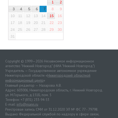
1
2
3
4
5
6
7
8
9
10
11
12
13
14
15
16
17
18
19
20
21
22
23
24
25
26
27
28
29
30
31
Copyright © 1999—2026 Независимое информационное
агентство "Нижний Новгород" (НИА "Нижний Новгород")
Учредитель — Государственное автономное учреждение
Нижегородской области «
Нижегородский областной
информационный центр
»
Главный редактор — Назарова А.В.
Адрес: 603006, Нижегородская область, г. Нижний Новгород.
ул. М.Горького, д.151Б, пом. 5
Телефон: +7 (831) 233-94-53
E-mail:
info@niann.ru
Реестровая запись СМИ от 31.12.2020 ЭЛ № ФС 77 - 79798.
Выдано Федеральной службой по надзору в сфере связи,