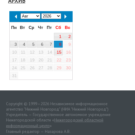
АРХИВ
Пн
Вт
Ср
Чт
Пт
Сб
Вс
1
2
3
4
5
6
7
8
9
10
11
12
13
14
15
16
17
18
19
20
21
22
23
24
25
26
27
28
29
30
31
Copyright © 1999—2026 Независимое информационное
агентство "Нижний Новгород" (НИА "Нижний Новгород")
Учредитель — Государственное автономное учреждение
Нижегородской области «
Нижегородский областной
информационный центр
»
Главный редактор — Назарова А.В.