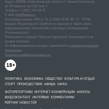
Адрес: 603006, Нижегородская область, г. Нижний Новгород.
ул. М.Горького, д.151Б, пом. 5
Телефон: +7 (831) 233-94-53
E-mail:
info@niann.ru
Реестровая запись СМИ от 31.12.2020 ЭЛ № ФС 77 - 79798.
Выдано Федеральной службой по надзору в сфере связи,
информационных технологий и массовых коммуникаций
(Роскомнадзор).
Материалы в рубрике "Новости партнеров" размещаются на
правах рекламы.
На информационном ресурсе применяются
рекомендательные
технологии
.
Политика конфиденциальности
18+
ПОЛИТИКА
ЭКОНОМИКА
ОБЩЕСТВО
КУЛЬТУРА И ОТДЫХ
СПОРТ
ПРОИСШЕСТВИЯ
АФИША
НАУКА
ФОТОРЕПОРТАЖИ
ИНТЕРНЕТ-КОНФЕРЕНЦИИ
АНОНСЫ
ВИДЕОКОНТЕНТ
ИНТЕРВЬЮ
КОММЕНТАРИИ
РЕЙТИНГ НОВОСТЕЙ