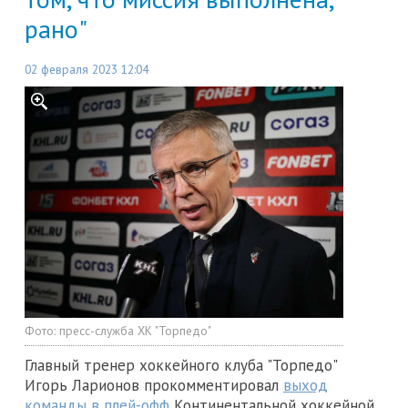
рано"
02 февраля 2023 12:04
Фото:
пресс-служба ХК "Торпедо"
Главный тренер хоккейного клуба "Торпедо"
Игорь Ларионов прокомментировал
выход
команды в плей-офф
Континентальной хоккейной