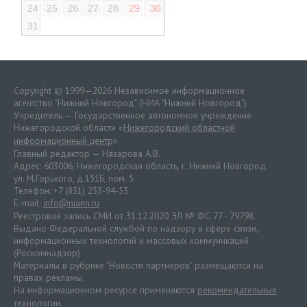
24
25
26
27
28
29
30
31
Copyright © 1999—2026 Независимое информационное
агентство "Нижний Новгород" (НИА "Нижний Новгород")
Учредитель — Государственное автономное учреждение
Нижегородской области «
Нижегородский областной
информационный центр
»
Главный редактор — Назарова А.В.
Адрес: 603006, Нижегородская область, г. Нижний Новгород.
ул. М.Горького, д.151Б, пом. 5
Телефон: +7 (831) 233-94-53
E-mail:
info@niann.ru
Реестровая запись СМИ от 31.12.2020 ЭЛ № ФС 77 - 79798.
Выдано Федеральной службой по надзору в сфере связи,
информационных технологий и массовых коммуникаций
(Роскомнадзор).
Материалы в рубрике "Новости партнеров" размещаются на
правах рекламы.
На информационном ресурсе применяются
рекомендательные
технологии
.