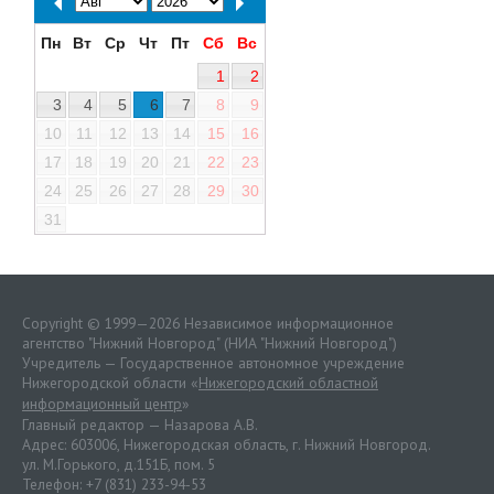
Пн
Вт
Ср
Чт
Пт
Сб
Вс
1
2
3
4
5
6
7
8
9
10
11
12
13
14
15
16
17
18
19
20
21
22
23
24
25
26
27
28
29
30
31
Copyright © 1999—2026 Независимое информационное
агентство "Нижний Новгород" (НИА "Нижний Новгород")
Учредитель — Государственное автономное учреждение
Нижегородской области «
Нижегородский областной
информационный центр
»
Главный редактор — Назарова А.В.
Адрес: 603006, Нижегородская область, г. Нижний Новгород.
ул. М.Горького, д.151Б, пом. 5
Телефон: +7 (831) 233-94-53