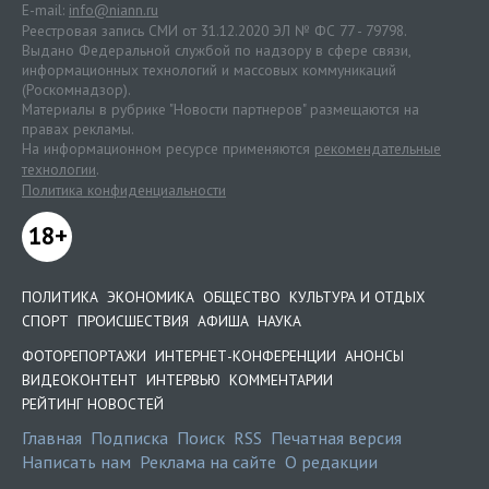
E-mail:
info@niann.ru
Реестровая запись СМИ от 31.12.2020 ЭЛ № ФС 77 - 79798.
Выдано Федеральной службой по надзору в сфере связи,
информационных технологий и массовых коммуникаций
(Роскомнадзор).
Материалы в рубрике "Новости партнеров" размещаются на
правах рекламы.
На информационном ресурсе применяются
рекомендательные
технологии
.
Политика конфиденциальности
18+
ПОЛИТИКА
ЭКОНОМИКА
ОБЩЕСТВО
КУЛЬТУРА И ОТДЫХ
СПОРТ
ПРОИСШЕСТВИЯ
АФИША
НАУКА
ФОТОРЕПОРТАЖИ
ИНТЕРНЕТ-КОНФЕРЕНЦИИ
АНОНСЫ
ВИДЕОКОНТЕНТ
ИНТЕРВЬЮ
КОММЕНТАРИИ
РЕЙТИНГ НОВОСТЕЙ
Главная
Подписка
Поиск
RSS
Печатная версия
Написать нам
Реклама на сайте
О редакции