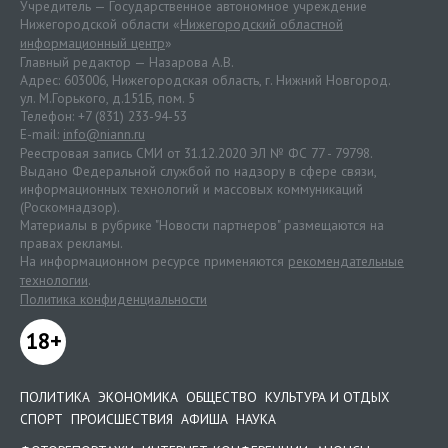
Учредитель — Государственное автономное учреждение
Нижегородской области «
Нижегородский областной
информационный центр
»
Главный редактор — Назарова А.В.
Адрес: 603006, Нижегородская область, г. Нижний Новгород.
ул. М.Горького, д.151Б, пом. 5
Телефон: +7 (831) 233-94-53
E-mail:
info@niann.ru
Реестровая запись СМИ от 31.12.2020 ЭЛ № ФС 77 - 79798.
Выдано Федеральной службой по надзору в сфере связи,
информационных технологий и массовых коммуникаций
(Роскомнадзор).
Материалы в рубрике "Новости партнеров" размещаются на
правах рекламы.
На информационном ресурсе применяются
рекомендательные
технологии
.
Политика конфиденциальности
18+
ПОЛИТИКА
ЭКОНОМИКА
ОБЩЕСТВО
КУЛЬТУРА И ОТДЫХ
СПОРТ
ПРОИСШЕСТВИЯ
АФИША
НАУКА