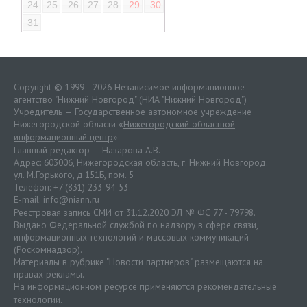
24
25
26
27
28
29
30
31
Copyright © 1999—2026 Независимое информационное
агентство "Нижний Новгород" (НИА "Нижний Новгород")
Учредитель — Государственное автономное учреждение
Нижегородской области «
Нижегородский областной
информационный центр
»
Главный редактор — Назарова А.В.
Адрес: 603006, Нижегородская область, г. Нижний Новгород.
ул. М.Горького, д.151Б, пом. 5
Телефон: +7 (831) 233-94-53
E-mail:
info@niann.ru
Реестровая запись СМИ от 31.12.2020 ЭЛ № ФС 77 - 79798.
Выдано Федеральной службой по надзору в сфере связи,
информационных технологий и массовых коммуникаций
(Роскомнадзор).
Материалы в рубрике "Новости партнеров" размещаются на
правах рекламы.
На информационном ресурсе применяются
рекомендательные
технологии
.