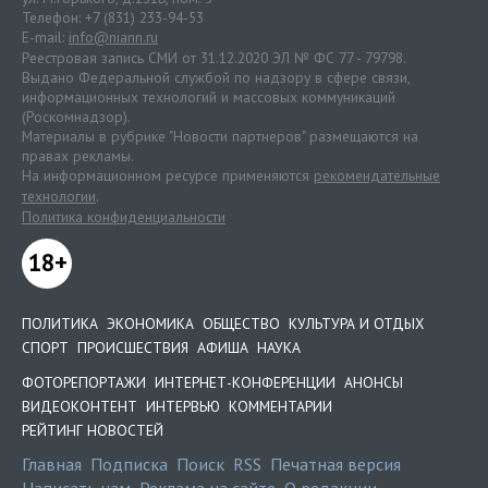
Телефон: +7 (831) 233-94-53
E-mail:
info@niann.ru
Реестровая запись СМИ от 31.12.2020 ЭЛ № ФС 77 - 79798.
Выдано Федеральной службой по надзору в сфере связи,
информационных технологий и массовых коммуникаций
(Роскомнадзор).
Материалы в рубрике "Новости партнеров" размещаются на
правах рекламы.
На информационном ресурсе применяются
рекомендательные
технологии
.
Политика конфиденциальности
18+
ПОЛИТИКА
ЭКОНОМИКА
ОБЩЕСТВО
КУЛЬТУРА И ОТДЫХ
СПОРТ
ПРОИСШЕСТВИЯ
АФИША
НАУКА
ФОТОРЕПОРТАЖИ
ИНТЕРНЕТ-КОНФЕРЕНЦИИ
АНОНСЫ
ВИДЕОКОНТЕНТ
ИНТЕРВЬЮ
КОММЕНТАРИИ
РЕЙТИНГ НОВОСТЕЙ
Главная
Подписка
Поиск
RSS
Печатная версия
Написать нам
Реклама на сайте
О редакции