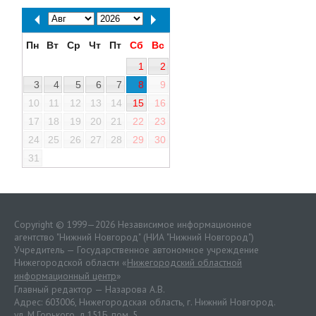
Пн
Вт
Ср
Чт
Пт
Сб
Вс
1
2
3
4
5
6
7
8
9
10
11
12
13
14
15
16
17
18
19
20
21
22
23
24
25
26
27
28
29
30
31
Copyright © 1999—2026 Независимое информационное
агентство "Нижний Новгород" (НИА "Нижний Новгород")
Учредитель — Государственное автономное учреждение
Нижегородской области «
Нижегородский областной
информационный центр
»
Главный редактор — Назарова А.В.
Адрес: 603006, Нижегородская область, г. Нижний Новгород.
ул. М.Горького, д.151Б, пом. 5