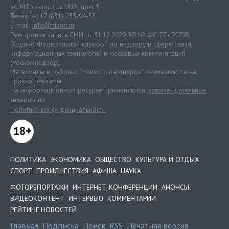
ул. М.Горького, д.151Б, пом. 5
Телефон: +7 (831) 233-94-53
E-mail:
info@niann.ru
Реестровая запись СМИ от 31.12.2020 ЭЛ № ФС 77 - 79798.
Выдано Федеральной службой по надзору в сфере связи,
информационных технологий и массовых коммуникаций
(Роскомнадзор).
Материалы в рубрике "Новости партнеров" размещаются на
правах рекламы.
На информационном ресурсе применяются
рекомендательные
технологии
.
Политика конфиденциальности
18+
ПОЛИТИКА
ЭКОНОМИКА
ОБЩЕСТВО
КУЛЬТУРА И ОТДЫХ
СПОРТ
ПРОИСШЕСТВИЯ
АФИША
НАУКА
ФОТОРЕПОРТАЖИ
ИНТЕРНЕТ-КОНФЕРЕНЦИИ
АНОНСЫ
ВИДЕОКОНТЕНТ
ИНТЕРВЬЮ
КОММЕНТАРИИ
РЕЙТИНГ НОВОСТЕЙ
Главная
Подписка
Поиск
RSS
Печатная версия