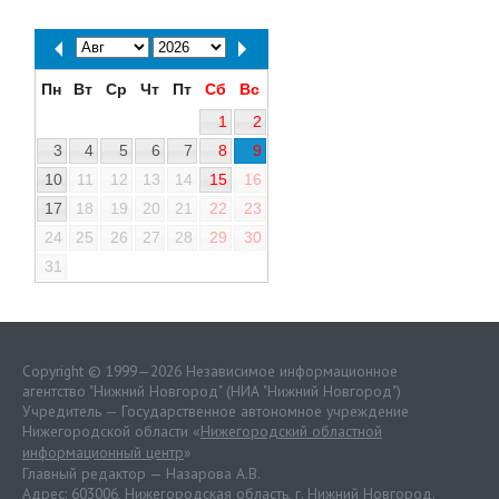
Пн
Вт
Ср
Чт
Пт
Сб
Вс
1
2
3
4
5
6
7
8
9
10
11
12
13
14
15
16
17
18
19
20
21
22
23
24
25
26
27
28
29
30
31
Copyright © 1999—2026 Независимое информационное
агентство "Нижний Новгород" (НИА "Нижний Новгород")
Учредитель — Государственное автономное учреждение
Нижегородской области «
Нижегородский областной
информационный центр
»
Главный редактор — Назарова А.В.
Адрес: 603006, Нижегородская область, г. Нижний Новгород.