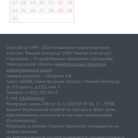
17
18
19
20
21
22
23
24
25
26
27
28
29
30
31
Copyright © 1999—2026 Независимое информационное
агентство "Нижний Новгород" (НИА "Нижний Новгород")
Учредитель — Государственное автономное учреждение
Нижегородской области «
Нижегородский областной
информационный центр
»
Главный редактор — Назарова А.В.
Адрес: 603006, Нижегородская область, г. Нижний Новгород.
ул. М.Горького, д.151Б, пом. 5
Телефон: +7 (831) 233-94-53
E-mail:
info@niann.ru
Реестровая запись СМИ от 31.12.2020 ЭЛ № ФС 77 - 79798.
Выдано Федеральной службой по надзору в сфере связи,
информационных технологий и массовых коммуникаций
(Роскомнадзор).
Материалы в рубрике "Новости партнеров" размещаются на
правах рекламы.
На информационном ресурсе применяются
рекомендательные