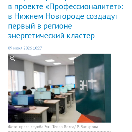
в проекте «Профессионалитет»:
в Нижнем Новгороде создадут
первый в регионе
энергетический кластер
09 июня 2026 10:27
Фото:
пресс-служба Эн+ Тепло Волга/ Р. Басырова