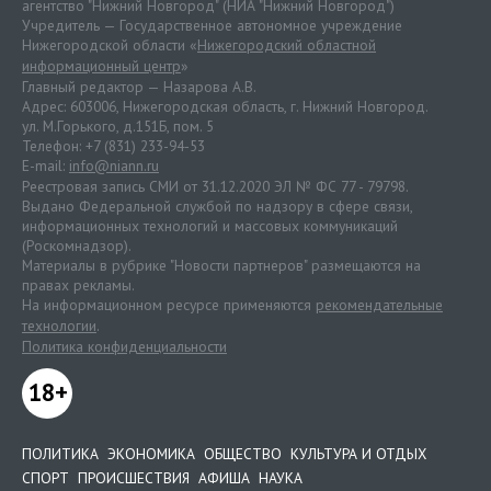
агентство "Нижний Новгород" (НИА "Нижний Новгород")
Учредитель — Государственное автономное учреждение
Нижегородской области «
Нижегородский областной
информационный центр
»
Главный редактор — Назарова А.В.
Адрес: 603006, Нижегородская область, г. Нижний Новгород.
ул. М.Горького, д.151Б, пом. 5
Телефон: +7 (831) 233-94-53
E-mail:
info@niann.ru
Реестровая запись СМИ от 31.12.2020 ЭЛ № ФС 77 - 79798.
Выдано Федеральной службой по надзору в сфере связи,
информационных технологий и массовых коммуникаций
(Роскомнадзор).
Материалы в рубрике "Новости партнеров" размещаются на
правах рекламы.
На информационном ресурсе применяются
рекомендательные
технологии
.
Политика конфиденциальности
18+
ПОЛИТИКА
ЭКОНОМИКА
ОБЩЕСТВО
КУЛЬТУРА И ОТДЫХ
СПОРТ
ПРОИСШЕСТВИЯ
АФИША
НАУКА