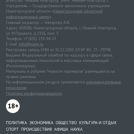
агентство "Нижний Новгород" (НИА "Нижний Новгород")
Учредитель — Государственное автономное учреждение
Нижегородской области «
Нижегородский областной
информационный центр
»
Главный редактор — Назарова А.В.
Адрес: 603006, Нижегородская область, г. Нижний Новгород.
ул. М.Горького, д.151Б, пом. 5
Телефон: +7 (831) 233-94-53
E-mail:
info@niann.ru
Реестровая запись СМИ от 31.12.2020 ЭЛ № ФС 77 - 79798.
Выдано Федеральной службой по надзору в сфере связи,
информационных технологий и массовых коммуникаций
(Роскомнадзор).
Материалы в рубрике "Новости партнеров" размещаются на
правах рекламы.
На информационном ресурсе применяются
рекомендательные
технологии
.
Политика конфиденциальности
18+
ПОЛИТИКА
ЭКОНОМИКА
ОБЩЕСТВО
КУЛЬТУРА И ОТДЫХ
СПОРТ
ПРОИСШЕСТВИЯ
АФИША
НАУКА