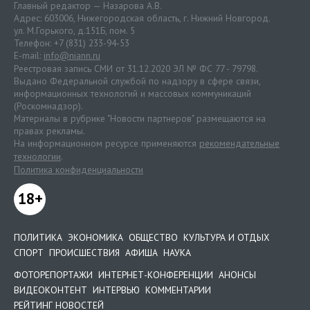
Главный редактор — Назарова А.В.
Адрес: 603006, Нижегородская область, г. Нижний Новгород.
ул. М.Горького, д.151Б, пом. 5
Телефон: +7 (831) 233-94-53
E-mail:
info@niann.ru
Реестровая запись СМИ от 31.12.2020 ЭЛ № ФС 77 - 79798.
Выдано Федеральной службой по надзору в сфере связи,
информационных технологий и массовых коммуникаций
(Роскомнадзор).
Материалы в рубрике "Новости партнеров" размещаются на
правах рекламы.
На информационном ресурсе применяются
рекомендательные
технологии
.
Политика конфиденциальности
18+
ПОЛИТИКА
ЭКОНОМИКА
ОБЩЕСТВО
КУЛЬТУРА И ОТДЫХ
СПОРТ
ПРОИСШЕСТВИЯ
АФИША
НАУКА
ФОТОРЕПОРТАЖИ
ИНТЕРНЕТ-КОНФЕРЕНЦИИ
АНОНСЫ
ВИДЕОКОНТЕНТ
ИНТЕРВЬЮ
КОММЕНТАРИИ
РЕЙТИНГ НОВОСТЕЙ