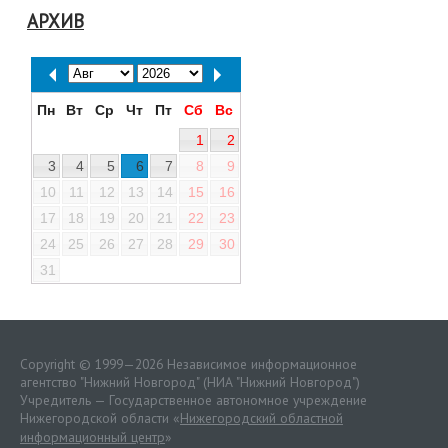
АРХИВ
Пн
Вт
Ср
Чт
Пт
Сб
Вс
1
2
3
4
5
6
7
8
9
10
11
12
13
14
15
16
17
18
19
20
21
22
23
24
25
26
27
28
29
30
31
Copyright © 1999—2026 Независимое информационное
агентство "Нижний Новгород" (НИА "Нижний Новгород")
Учредитель — Государственное автономное учреждение
Нижегородской области «
Нижегородский областной
информационный центр
»