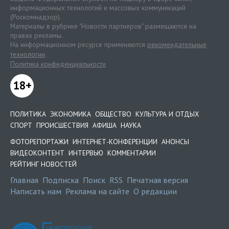
информационных технологий и массовых коммуникаций
(Роскомнадзор).
Материалы в рубрике "Новости партнеров" размещаются на
правах рекламы.
На информационном ресурсе применяются
рекомендательные
технологии
.
Политика конфиденциальности
18+
ПОЛИТИКА
ЭКОНОМИКА
ОБЩЕСТВО
КУЛЬТУРА И ОТДЫХ
СПОРТ
ПРОИСШЕСТВИЯ
АФИША
НАУКА
ФОТОРЕПОРТАЖИ
ИНТЕРНЕТ-КОНФЕРЕНЦИИ
АНОНСЫ
ВИДЕОКОНТЕНТ
ИНТЕРВЬЮ
КОММЕНТАРИИ
РЕЙТИНГ НОВОСТЕЙ
Главная
Подписка
Поиск
RSS
Печатная версия
Написать нам
Реклама на сайте
О редакции