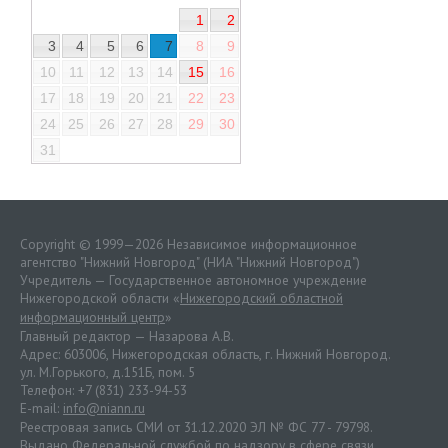
1
2
3
4
5
6
7
8
9
10
11
12
13
14
15
16
17
18
19
20
21
22
23
24
25
26
27
28
29
30
31
Copyright © 1999—2026 Независимое информационное
агентство "Нижний Новгород" (НИА "Нижний Новгород")
Учредитель — Государственное автономное учреждение
Нижегородской области «
Нижегородский областной
информационный центр
»
Главный редактор — Назарова А.В.
Адрес: 603006, Нижегородская область, г. Нижний Новгород.
ул. М.Горького, д.151Б, пом. 5
Телефон: +7 (831) 233-94-53
E-mail:
info@niann.ru
Реестровая запись СМИ от 31.12.2020 ЭЛ № ФС 77 - 79798.
Выдано Федеральной службой по надзору в сфере связи,