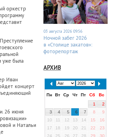
ый оркестр
 программу
редставит
03 августа 2026 09:56
Ночной забег 2026
«Преступление
в «Столице закатов»:
тоевского
фоторепортаж
тральной
и уже была
АРХИВ
ер Иван
ройдет концерт
объединяющий
Пн
Вт
Ср
Чт
Пт
Сб
Вс
1
2
и. 26 июня
3
4
5
6
7
8
9
провизации»
10
11
12
13
14
15
16
овой и Натальи
17
18
19
20
21
22
23
де
24
25
26
27
28
29
30