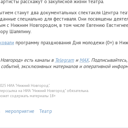
артисты расскажут о закулисной жизни театра.
ытием станут два документальных спектакля Центра теа
зданные специально для фестиваля. Они посвящены деяте
ным с Нижним Новгородом, в том числе Евгению Евстигне
ору Шаляпину.
ковали
программу празднования Дня молодежи (0+) в Ни
Новгород» есть каналы в
Telegram
и
MAX
. Подписывайтесь,
х событий, эксклюзивных материалов и оперативной информ
025 НИА "Нижний Новгород".
перссылка на НИА "Нижний Новгород" обязательна.
может содержать материалы 18+
а
мероприятие
Театр