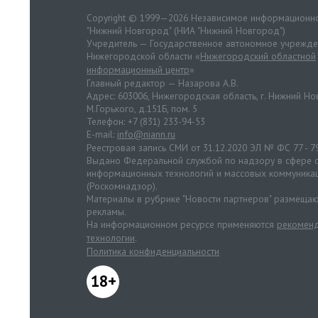
Copyright © 1999—2026 Независимое информационно
"Нижний Новгород" (НИА "Нижний Новгород")
Учредитель — Государственное автономное учрежд
Нижегородской области «
Нижегородский областной
информационный центр
»
Главный редактор — Назарова А.В.
Адрес: 603006, Нижегородская область, г. Нижний Нов
М.Горького, д.151Б, пом. 5
Телефон: +7 (831) 233-94-53
E-mail:
info@niann.ru
Реестровая запись СМИ от 31.12.2020 ЭЛ № ФС 77 - 7
Выдано Федеральной службой по надзору в сфере с
информационных технологий и массовых коммуника
(Роскомнадзор).
Материалы в рубрике "Новости партнеров" размещаю
рекламы.
На информационном ресурсе применяются
рекоменд
технологии
.
Политика конфиденциальности
18+