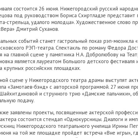
валя состоится 26 июня. Нижегородский русский народн
нецова под руководством Бориса Схиртладзе представит
та-стрельца, удалого молодца». Художественное слово п
«Вера» Дмитрий Суханов.
альных событий станет гастрольный показ рэп-мюзикла 
осковского РЭП-театра. Спектакль по роману Федора Дос
я на главной сцене у памятника Н.А. Добролюбову на Теа
новка является лауреатом Большого детского фестиваля 
а крупных российских площадках.
вной сцене у Нижегородского театра драмы выступят акт
ппа «Замотаев-бэнд» с авторской программой. 27 июня п
Шайхитдиновой и струнного трио «Дамские пальчики», 
альную подачу.
кже заявлены проекты, посвященные актерской професси
актера состоится стендап «Однокурсницы. Диалоги и им
ускниц Нижегородского театрального училища Ирины Пег
 июня на той же площадке пройдет встреча «Вне игры», г