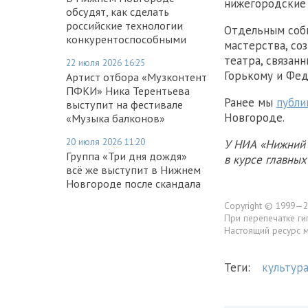
нижегородские 
обсудят, как сделать
российские технологии
Отдельным соб
конкурентоспособными
мастерства, со
театра, связан
22 июля 2026 16:25
Горькому и Фед
Артист отбора «Музконтент
ПФКИ» Ника Терентьева
Ранее мы
публи
выступит на фестивале
Новгороде.
«Музыка балконов»
20 июля 2026 11:20
У НИА «Нижний 
Группа «Три дня дождя»
в курсе главны
всё же выступит в Нижнем
Новгороде после скандала
Copyright © 1999—2
При перепечатке ги
Настоящий ресурс 
Теги:
культур