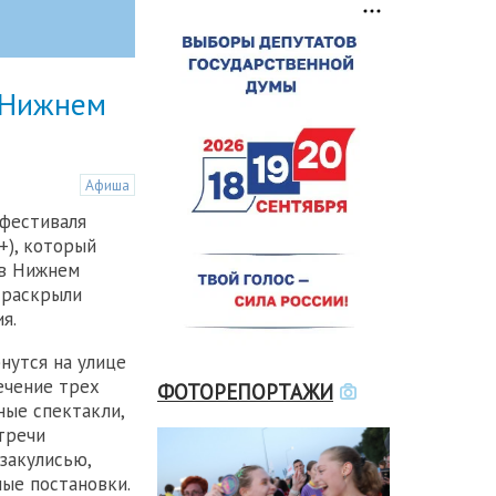
 Нижнем
Афиша
фестиваля
+), который
 в Нижнем
 раскрыли
я.
нутся на улице
ечение трех
ФОТОРЕПОРТАЖИ
ные спектакли,
тречи
 закулисью,
ые постановки.