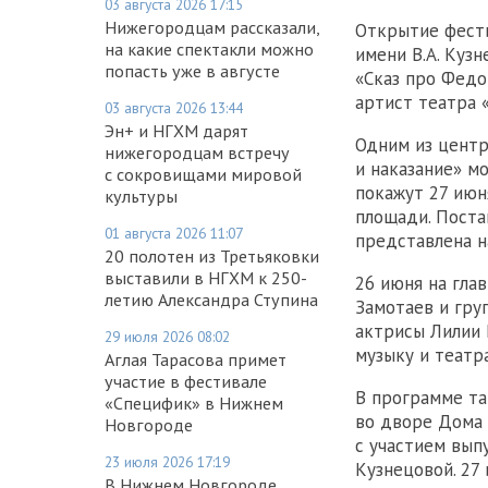
03 августа 2026 17:15
Нижегородцам рассказали,
Открытие фести
на какие спектакли можно
имени В.А. Куз
попасть уже в августе
«Сказ про Федо
артист театра 
03 августа 2026 13:44
Эн+ и НГХМ дарят
Одним из центр
нижегородцам встречу
и наказание» м
с сокровищами мировой
покажут 27 июн
культуры
площади. Поста
01 августа 2026 11:07
представлена н
20 полотен из Третьяковки
выставили в НГХМ к 250-
26 июня на гла
летию Александра Ступина
Замотаев и гру
актрисы Лилии 
29 июля 2026 08:02
музыку и театр
Аглая Тарасова примет
участие в фестивале
В программе та
«Специфик» в Нижнем
во дворе Дома 
Новгороде
с участием вып
23 июля 2026 17:19
Кузнецовой. 27
В Нижнем Новгороде