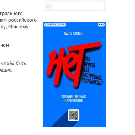
31
трального
лям российского
СОЦРЕКЛАМА
еву, Максиму
жнем
 чтобы быть
ации.