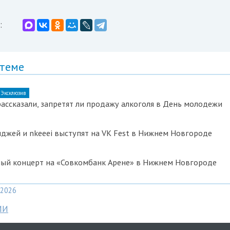
:
 теме
Эксклюзив
ссказали, запретят ли продажу алкоголя в День молодежи
Элджей и nkeeei выступят на VK Fest в Нижнем Новгороде
ный концерт на «Совкомбанк Арене» в Нижнем Новгороде
2026
МИ