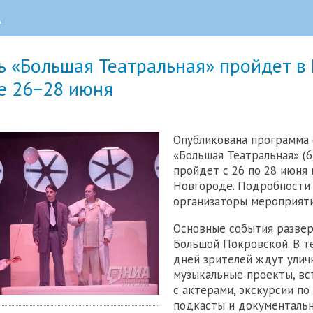
А
ь «Большая Театральная» пройдет в
е 26−28 июня
Опубликована программа 
«Большая Театральная» (6
пройдет с 26 по 28 июня
Новгороде. Подробности
организаторы мероприяти
Основные события развер
Большой Покровской. В т
дней зрителей ждут улич
музыкальные проекты, вс
с актерами, экскурсии по
подкасты и документальн