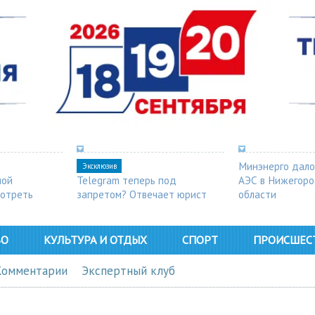
Минэнерго дало
Эксклюзив
ной
Telegram теперь под
АЭС в Нижегор
мотреть
запретом? Отвечает юрист
области
ВО
КУЛЬТУРА И ОТДЫХ
СПОРТ
ПРОИСШЕС
Комментарии
Экспертный клуб