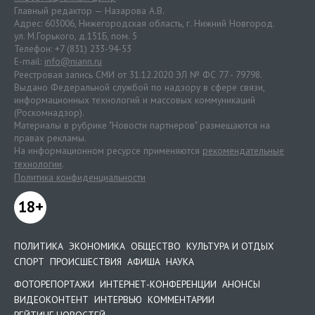
Главный редактор — Назарова А.В.
Адрес: 603006, Нижегородская область, г. Нижний Новгород.
ул. М.Горького, д.151Б, пом. 5
Телефон: +7 (831) 233-94-53
E-mail:
info@niann.ru
Реестровая запись СМИ от 31.12.2020 ЭЛ № ФС 77 - 79798.
Выдано Федеральной службой по надзору в сфере связи,
информационных технологий и массовых коммуникаций
(Роскомнадзор).
Материалы в рубрике "Новости партнеров" размещаются на
правах рекламы.
На информационном ресурсе применяются
рекомендательные
технологии
.
Политика конфиденциальности
18+
ПОЛИТИКА
ЭКОНОМИКА
ОБЩЕСТВО
КУЛЬТУРА И ОТДЫХ
СПОРТ
ПРОИСШЕСТВИЯ
АФИША
НАУКА
ФОТОРЕПОРТАЖИ
ИНТЕРНЕТ-КОНФЕРЕНЦИИ
АНОНСЫ
ВИДЕОКОНТЕНТ
ИНТЕРВЬЮ
КОММЕНТАРИИ