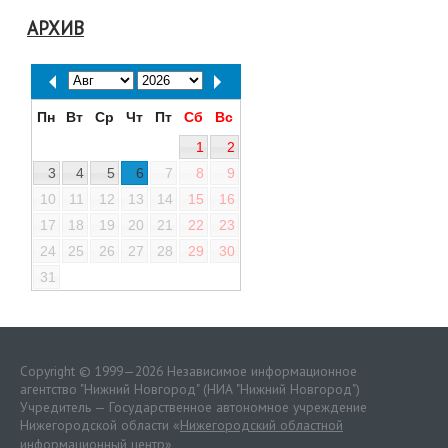
АРХИВ
Пн
Вт
Ср
Чт
Пт
Сб
Вс
1
2
3
4
5
6
7
8
9
10
11
12
13
14
15
16
17
18
19
20
21
22
23
24
25
26
27
28
29
30
31
Copyright © 1999—2026 Независимое информационное
агентство "Нижний Новгород" (НИА "Нижний Новгород")
Учредитель — Государственное автономное учреждение
Нижегородской области «
Нижегородский областной
информационный центр
»