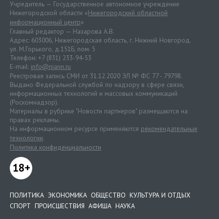
Учредитель — Государственное автономное учреждение
Нижегородской области «
Нижегородский областной
информационный центр
»
Главный редактор — Назарова А.В.
Адрес: 603006, Нижегородская область, г. Нижний Новгород.
ул. М.Горького, д.151Б, пом. 5
Телефон: +7 (831) 233-94-53
E-mail:
info@niann.ru
Реестровая запись СМИ от 31.12.2020 ЭЛ № ФС 77 - 79798.
Выдано Федеральной службой по надзору в сфере связи,
информационных технологий и массовых коммуникаций
(Роскомнадзор).
Материалы в рубрике "Новости партнеров" размещаются на
правах рекламы.
На информационном ресурсе применяются
рекомендательные
технологии
.
Политика конфиденциальности
18+
ПОЛИТИКА
ЭКОНОМИКА
ОБЩЕСТВО
КУЛЬТУРА И ОТДЫХ
СПОРТ
ПРОИСШЕСТВИЯ
АФИША
НАУКА