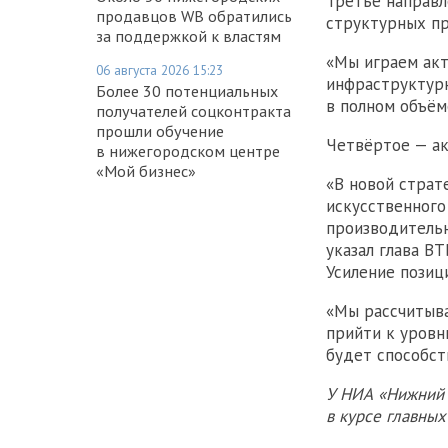
Третье направл
продавцов WB обратились
структурных пр
за поддержкой к властям
«Мы играем акт
06 августа 2026 15:23
инфраструктурн
Более 30 потенциальных
в полном объём
получателей соцконтракта
прошли обучение
Четвёртое — ак
в нижегородском центре
«Мой бизнес»
«В новой страт
искусственного
производительн
указал глава ВТ
Усиление позиц
«Мы рассчитыва
прийти к уровн
будет способст
У НИА «Нижний 
в курсе главны