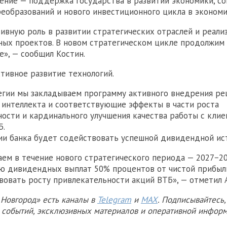
ение — поддержка государства в развитии экономики, с
еобразований и нового инвестиционного цикла в экономи
ивную роль в развитии стратегических отраслей и реали
ых проектов. В новом стратегическом цикле продолжим 
е», — сообщил Костин.
тивное развитие технологий.
егии мы закладываем программу активного внедрения ре
 интеллекта и соответствующие эффекты в части роста
ости и кардинального улучшения качества работы с клие
Б.
ии банка будет содействовать успешной дивидендной ис
ем в течение нового стратегического периода — 2027−2
ю дивидендных выплат 50% процентов от чистой прибыли
вовать росту привлекательности акций ВТБ», — отметил 
Новгород» есть каналы в
Telegram
и
MAX
. Подписывайтесь,
х событий, эксклюзивных материалов и оперативной информ