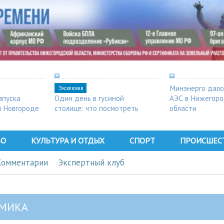
Минэнерго дало
Эксклюзив
апуска
Один день в гусиной
АЭС в Нижегор
м Новгороде
столице: что посмотреть
области
в Арзамасе
ВО
КУЛЬТУРА И ОТДЫХ
СПОРТ
ПРОИСШЕС
Комментарии
Экспертный клуб
МИКА