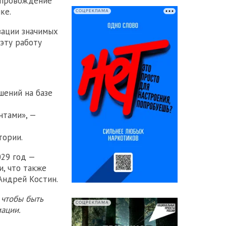
опровождение
ке.
СОЦРЕКЛАМА
зации значимых
эту работу
шений на базе
нтами», —
тории.
029 год —
, что также
Андрей Костин.
 чтобы быть
СОЦРЕКЛАМА
ации.