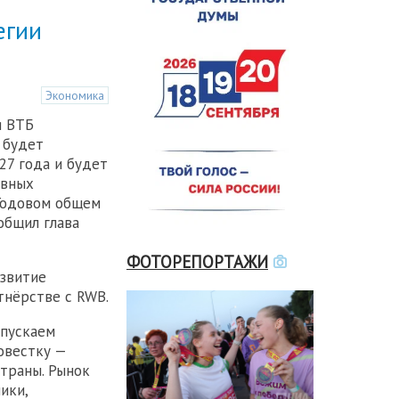
егии
Экономика
я ВТБ
 будет
27 года и будет
овных
 Годовом общем
общил глава
ФОТОРЕПОРТАЖИ
звитие
тнёрстве с RWB.
апускаем
овестку —
траны. Рынок
ики,