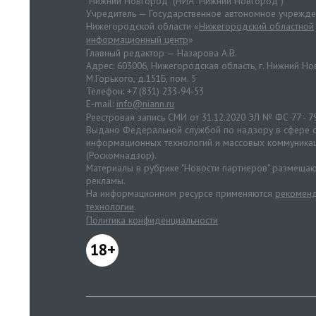
"Нижний Новгород" (НИА "Нижний Новгород")
Учредитель — Государственное автономное учрежд
Нижегородской области «
Нижегородский областной
информационный центр
»
Главный редактор — Назарова А.В.
Адрес: 603006, Нижегородская область, г. Нижний Нов
М.Горького, д.151Б, пом. 5
Телефон: +7 (831) 233-94-53
E-mail:
info@niann.ru
Реестровая запись СМИ от 31.12.2020 ЭЛ № ФС 77 - 7
Выдано Федеральной службой по надзору в сфере с
информационных технологий и массовых коммуника
(Роскомнадзор).
Материалы в рубрике "Новости партнеров" размещаю
рекламы.
На информационном ресурсе применяются
рекоменд
технологии
.
Политика конфиденциальности
18+