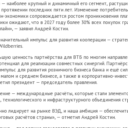
 — наиболее крупный и динамичный его сегмент, растущи
а протяжении последних пяти лет. Изменение потребител
йн-экономики сопровождается ростом проникновения пл
тики ожидают, что в 2027 году более 30% всех покупок г
лайн», — заявил Андрей Костин.
 значительный импульс для развития кооперации — страте
ildberries.
шую ценность партнёрства для ВТБ по многим направлен
отенциал для реализации совместных синергий. Партнёр
мпульс для развития розничного бизнеса банка и ещё си
 малом и среднем бизнесе, а также в корпоративно-инве
метил президент — председатель правления.
ление — международные расчёты, которые стали элемент
, технологического и инфраструктурного объединения ст
но лидирует на рынке ВЭД, и наша амбиция — обеспечит
говых расчётов страны», — отметил Андрей Костин.