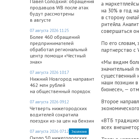
Павел Солодкий: обращения
а маркетплейсы
продавцов WB после атак
на 30% в год н
будут рассмотрены
в сторону онла
в августе
ритейла. Анали
07 августа 2026 11:25
совершаться он
Более 460 обращений
По его словам,
предпринимателей
обработал региональный
партнерство с W
центр помощи «Честный
знак»
«Мы видим боль
значительный п
07 августа 2026 10:17
существенный и
Нижний Новгород направит
наши позиции в
462 млн рублей
бизнесе», — от
на общественный порядок
Второе направ
07 августа 2026 09:12
экономического
Четверть нижегородских
водителей сократила
«ВТБ традицион
поездки из-за цен на бензин
всех внешнетор
07 августа 2026 07:12
Эксклюзив
Около 50 нижегородских