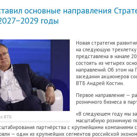
ставил основные направления Страт
 2027−2029 годы
Новая стратегия развити
на следующую трехлетку
представлена в начале 20
состоять из четырех осн
направлений. Об этом на
заседании акционеров со
ВТБ Андрей Костин.
Первое направление — ра
розничного бизнеса в пар
«В следующем году мы з
но ВТБ
масштабную розничную п
сштабирования партнёрства с крупнейшими компаниями с
овли — один из крупнейших сегментов российской эконом