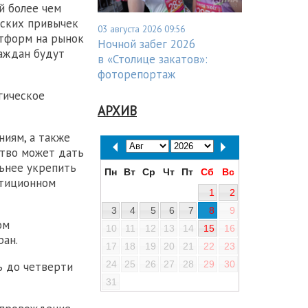
й более чем
ьских привычек
03 августа 2026 09:56
атформ на рынок
Ночной забег 2026
раждан будут
в «Столице закатов»:
фоторепортаж
гическое
АРХИВ
иям, а также
ство может дать
льнее укрепить
Пн
Вт
Ср
Чт
Пт
Сб
Вс
стиционном
1
2
3
4
5
6
7
8
9
ом
10
11
12
13
14
15
16
ран.
17
18
19
20
21
22
23
24
25
26
27
28
29
30
ь до четверти
31