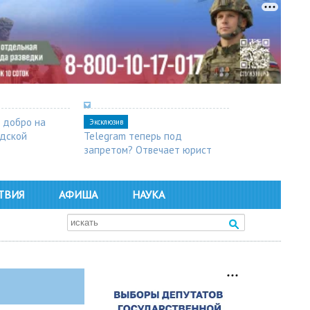
 добро на
Эксклюзив
одской
Telegram теперь под
запретом? Отвечает юрист
ТВИЯ
АФИША
НАУКА