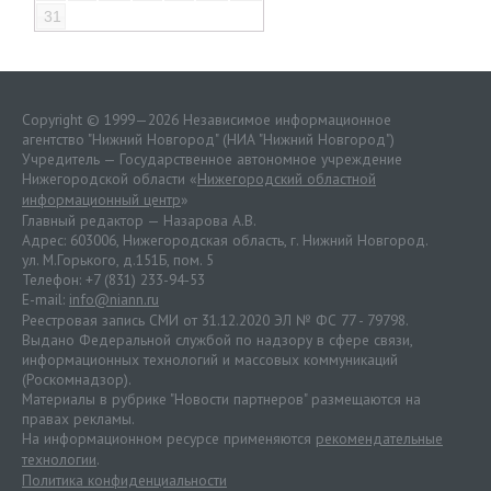
31
Copyright © 1999—2026 Независимое информационное
агентство "Нижний Новгород" (НИА "Нижний Новгород")
Учредитель — Государственное автономное учреждение
Нижегородской области «
Нижегородский областной
информационный центр
»
Главный редактор — Назарова А.В.
Адрес: 603006, Нижегородская область, г. Нижний Новгород.
ул. М.Горького, д.151Б, пом. 5
Телефон: +7 (831) 233-94-53
E-mail:
info@niann.ru
Реестровая запись СМИ от 31.12.2020 ЭЛ № ФС 77 - 79798.
Выдано Федеральной службой по надзору в сфере связи,
информационных технологий и массовых коммуникаций
(Роскомнадзор).
Материалы в рубрике "Новости партнеров" размещаются на
правах рекламы.
На информационном ресурсе применяются
рекомендательные
технологии
.
Политика конфиденциальности