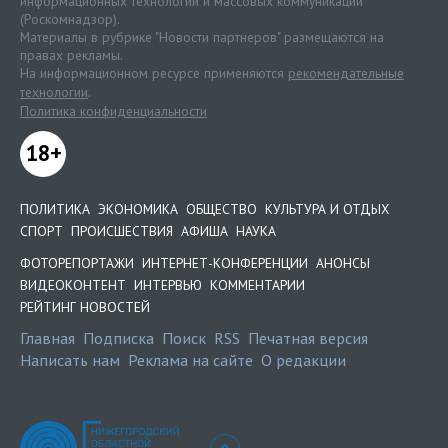
информационных технологий и массовых коммуникаций
(Роскомнадзор).
Материалы в рубрике "Новости партнеров" размещаются на
правах рекламы.
На информационном ресурсе применяются
рекомендательные
технологии
.
Политика конфиденциальности
18+
ПОЛИТИКА
ЭКОНОМИКА
ОБЩЕСТВО
КУЛЬТУРА И ОТДЫХ
СПОРТ
ПРОИСШЕСТВИЯ
АФИША
НАУКА
ФОТОРЕПОРТАЖИ
ИНТЕРНЕТ-КОНФЕРЕНЦИИ
АНОНСЫ
ВИДЕОКОНТЕНТ
ИНТЕРВЬЮ
КОММЕНТАРИИ
РЕЙТИНГ НОВОСТЕЙ
Главная
Подписка
Поиск
RSS
Печатная версия
Написать нам
Реклама на сайте
О редакции