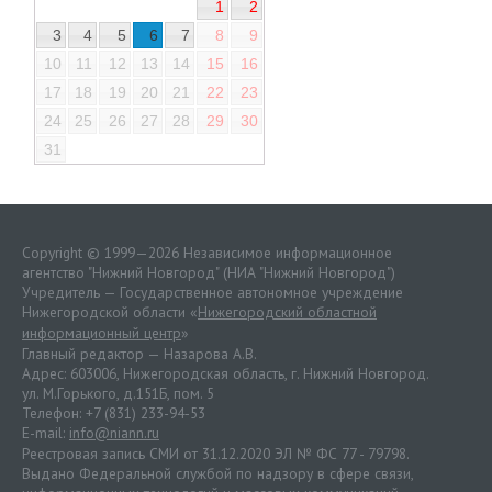
1
2
3
4
5
6
7
8
9
10
11
12
13
14
15
16
17
18
19
20
21
22
23
24
25
26
27
28
29
30
31
Copyright © 1999—2026 Независимое информационное
агентство "Нижний Новгород" (НИА "Нижний Новгород")
Учредитель — Государственное автономное учреждение
Нижегородской области «
Нижегородский областной
информационный центр
»
Главный редактор — Назарова А.В.
Адрес: 603006, Нижегородская область, г. Нижний Новгород.
ул. М.Горького, д.151Б, пом. 5
Телефон: +7 (831) 233-94-53
E-mail:
info@niann.ru
Реестровая запись СМИ от 31.12.2020 ЭЛ № ФС 77 - 79798.
Выдано Федеральной службой по надзору в сфере связи,