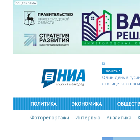
СОЦРЕКЛАМА
Эксклюзив
Один день в гуси
столице: что пос
в Арзамасе
ПОЛИТИКА
ЭКОНОМИКА
ОБЩЕСТ
Фоторепортажи
Интервью
Аналитика