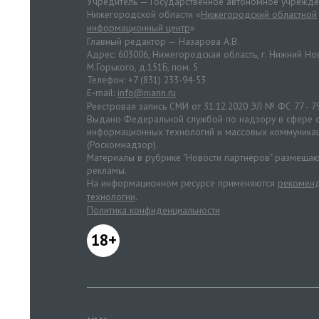
Учредитель — Государственное автономное учрежд
Нижегородской области «
Нижегородский областной
информационный центр
»
Главный редактор — Назарова А.В.
Адрес: 603006, Нижегородская область, г. Нижний Нов
М.Горького, д.151Б, пом. 5
Телефон: +7 (831) 233-94-53
E-mail:
info@niann.ru
Реестровая запись СМИ от 31.12.2020 ЭЛ № ФС 77 - 7
Выдано Федеральной службой по надзору в сфере с
информационных технологий и массовых коммуника
(Роскомнадзор).
Материалы в рубрике "Новости партнеров" размещаю
рекламы.
На информационном ресурсе применяются
рекоменд
технологии
.
Политика конфиденциальности
18+