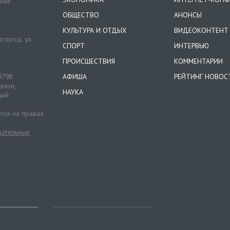
ение
ОБЩЕСТВО
АНОНСЫ
КУЛЬТУРА И ОТДЫХ
ВИДЕОКОНТЕНТ
город. ул.
СПОРТ
ИНТЕРВЬЮ
ПРОИСШЕСТВИЯ
КОММЕНТАРИИ
9798.
АФИША
РЕЙТИНГ НОВОС
вязи,
НАУКА
ций
тся на правах
ательные