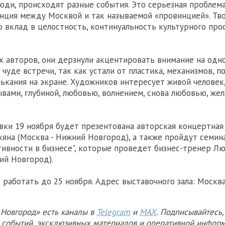
юди, происходят разные события. Это серьезная проблема
нция между Москвой и так называемой «провинцией». Тв
о вклад в целостность, континуальность культурного про
х авторов, они дерзнули акцентировать внимание на одн
чуде встречи, так как устали от пластика, механизмов, п
лькания на экране. Художников интересует живой человек,
ывами, глубиной, любовью, волнением, снова любовью, же
вки 19 ноября будет презентована авторская концертная
яна (Москва - Нижний Новгород), а также пройдут семин
тивности в бизнесе", которые проведет бизнес-тренер Л
ий Новгород).
 работать до 25 ноября. Адрес выставочного зала: Москва
Новгород» есть каналы в
Telegram
и
MAX
. Подписывайтесь,
х событий, эксклюзивных материалов и оперативной информ