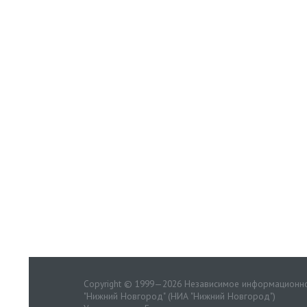
Copyright © 1999—2026 Независимое информационно
"Нижний Новгород" (НИА "Нижний Новгород")