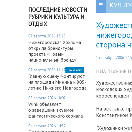
КУЛЬТУ
ПОСЛЕДНИЕ НОВОСТИ
РУБРИКИ КУЛЬТУРА И
Художест
ОТДЫХ
нижегоро
07 августа 2026 15:28
сторона ч
Нижегородская Хохлома
открыла бренд-туры
проекта «Новый
15 ноября 2006 14:
национальный бренд»
07 августа 2026 11:17
НИА "Нижний Но
Эксклюзив
Главную сцену монтируют
на площади Минина к 805-
Художественная
летию Нижнего Новгорода
московских худ
корреспонденту
05 августа 2026 18:02
Wink объявляет
На выставке пр
о завершении съемок
Константином 
фантастического сериала
04 августа 2026 14:52
"Художники жив
Проект реставрации