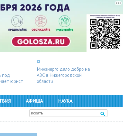
Минэнерго дало добро на
ь под
АЭС в Нижегородской
чает юрист
области
ТВИЯ
АФИША
НАУКА