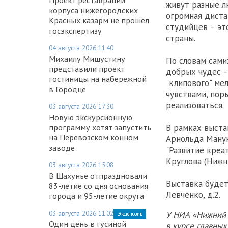
живут разные л
корпуса нижегородских
огромная диста
Красных казарм не прошел
студийцев – эт
госэкспертизу
страны.
04 августа 2026 11:40
Михаилу Мишустину
По словам сами
представили проект
добрых чудес – 
гостиницы на набережной
"клипового" ме
в Городце
чувствами, пор
реализоваться.
03 августа 2026 17:30
Новую экскурсионную
В рамках выста
программу хотят запустить
на Перевозском конном
Арнольда Манук
заводе
"Развитие креа
Круглова (Нижн
03 августа 2026 15:08
В Шахунье отпраздновали
Выставка будет
83-летие со дня основания
Левченко, д.2.
города и 95-летие округа
03 августа 2026 11:02
У НИА «Нижний 
Эксклюзив
Один день в гусиной
в курсе главны