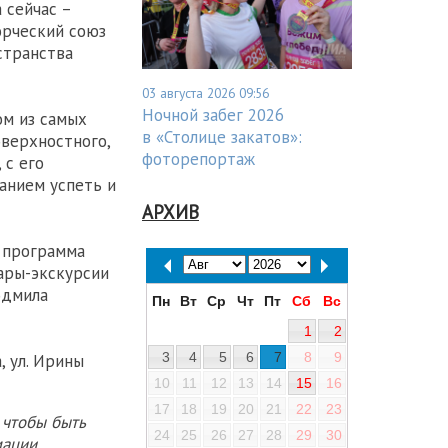
 сейчас –
орческий союз
странства
03 августа 2026 09:56
Ночной забег 2026
ом из самых
в «Столице закатов»:
оверхностного,
фоторепортаж
 с его
ланием успеть и
АРХИВ
 программа
ары-экскурсии
юдмила
Пн
Вт
Ср
Чт
Пт
Сб
Вс
1
2
3
4
5
6
7
8
9
, ул. Ирины
10
11
12
13
14
15
16
17
18
19
20
21
22
23
 чтобы быть
24
25
26
27
28
29
30
ации.