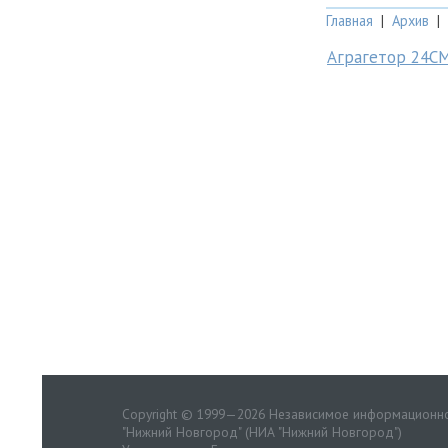
Главная
|
Архив
|
Аграгетор 24С
Copyright © 1999—2026 Независимое информационно
"Нижний Новгород" (НИА "Нижний Новгород")