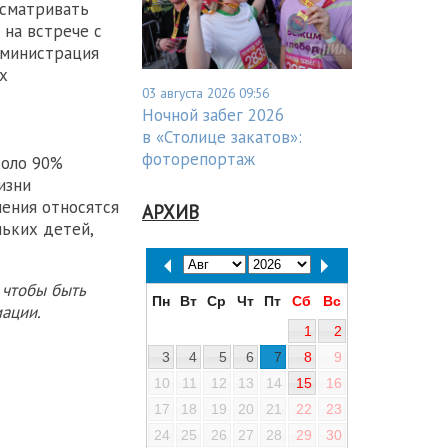
усматривать
 на встрече с
дминистрация
х
03 августа 2026 09:56
Ночной забег 2026
в «Столице закатов»:
фоторепортаж
коло 90%
изни
ления относятся
АРХИВ
ньких детей,
 чтобы быть
Пн
Вт
Ср
Чт
Пт
Сб
Вс
ации.
1
2
3
4
5
6
7
8
9
10
11
12
13
14
15
16
17
18
19
20
21
22
23
24
25
26
27
28
29
30