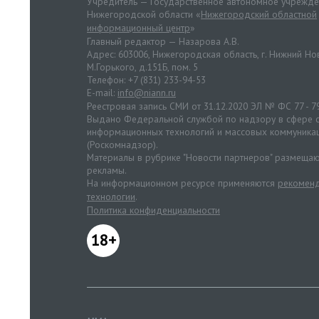
Учредитель — Государственное автономное учрежд
Нижегородской области «
Нижегородский областной
информационный центр
»
Главный редактор — Назарова А.В.
Адрес: 603006, Нижегородская область, г. Нижний Нов
М.Горького, д.151Б, пом. 5
Телефон: +7 (831) 233-94-53
E-mail:
info@niann.ru
Реестровая запись СМИ от 31.12.2020 ЭЛ № ФС 77 - 7
Выдано Федеральной службой по надзору в сфере с
информационных технологий и массовых коммуника
(Роскомнадзор).
Материалы в рубрике "Новости партнеров" размещаю
рекламы.
На информационном ресурсе применяются
рекоменд
технологии
.
Политика конфиденциальности
18+