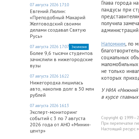
Глава города н
07 августа 2026 17:10
пандусы при ст
Евгений Люлин:
представителя
«Преподобный Макарий
получила замеч
Желтоводский своими
администраций 
делами создавал Святую
Русь»
Напомним
, по 
07 августа 2026 17:07
Эксклюзив
благотворитель
Более 9,6 тысячи студентов
социальных объ
зачислили в нижегородские
маломобильных 
вузы
не только инва
07 августа 2026 16:22
которых приход
Нижегородка лишилась
авто, накопив долг в 30 млн
У НИА «Нижний 
рублей
в курсе главны
07 августа 2026 16:13
Эксперт-мониторинг
Copyright © 1999—2
событий с 3 по 7 августа
При перепечатке ги
2026 года от АНО «Минин-
Настоящий ресурс 
центр»