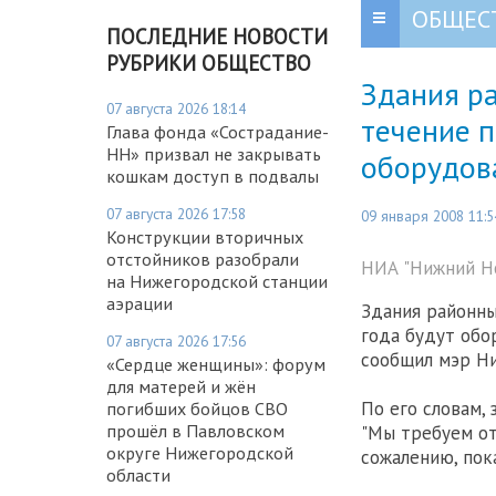
ОБЩЕС
ПОСЛЕДНИЕ НОВОСТИ
РУБРИКИ ОБЩЕСТВО
Здания р
07 августа 2026 18:14
течение п
Глава фонда «Сострадание-
НН» призвал не закрывать
оборудов
кошкам доступ в подвалы
07 августа 2026 17:58
09 января 2008 11:5
Конструкции вторичных
отстойников разобрали
НИА "Нижний Но
на Нижегородской станции
аэрации
Здания районны
года будут обо
07 августа 2026 17:56
сообщил мэр Ни
«Сердце женщины»: форум
для матерей и жён
По его словам,
погибших бойцов СВО
прошёл в Павловском
"Мы требуем от
округе Нижегородской
сожалению, пока
области