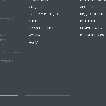
ение
ОБЩЕСТВО
АНОНСЫ
КУЛЬТУРА И ОТДЫХ
ВИДЕОКОНТЕНТ
город. ул.
СПОРТ
ИНТЕРВЬЮ
ПРОИСШЕСТВИЯ
КОММЕНТАРИИ
9798.
АФИША
РЕЙТИНГ НОВОС
вязи,
НАУКА
ций
тся на правах
ательные