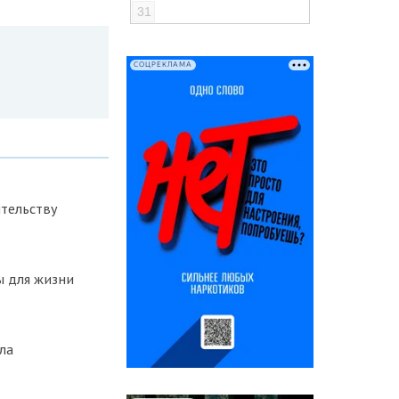
31
СОЦРЕКЛАМА
тельству
ы для жизни
ла