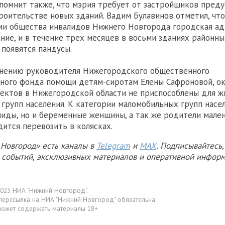
апомнит также, что мэрия требует от застройщиков пред
роительстве новых зданий. Вадим Булавинов отметил, что
ми общества инвалидов Нижнего Новгорода городская а
ание, и в течение трех месяцев в восьми зданиях районны
появятся пандусы.
мнению руководителя Нижегородского общественного
ного фонда помощи детям-сиротам Елены Сафроновой, о
ектов в Нижегородской области не приспособлены для ж
групп населения. К категории маломобильных групп насе
лиды, но и беременные женщины, а так же родители мале
ится перевозить в колясках.
Новгород» есть каналы в
Telegram
и
MAX
. Подписывайтесь,
х событий, эксклюзивных материалов и оперативной информ
025 НИА "Нижний Новгород".
перссылка на НИА "Нижний Новгород" обязательна.
может содержать материалы 18+