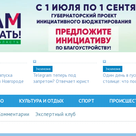
Эксклюзив
Эксклюзив
апуска
Telegram теперь под
Один день в гу
м Новгороде
запретом? Отвечает юрист
столице: что п
в Арзамасе
ВО
КУЛЬТУРА И ОТДЫХ
СПОРТ
ПРОИСШЕС
Комментарии
Экспертный клуб