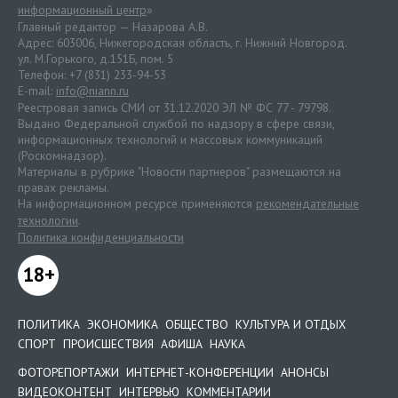
информационный центр
»
Главный редактор — Назарова А.В.
Адрес: 603006, Нижегородская область, г. Нижний Новгород.
ул. М.Горького, д.151Б, пом. 5
Телефон: +7 (831) 233-94-53
E-mail:
info@niann.ru
Реестровая запись СМИ от 31.12.2020 ЭЛ № ФС 77 - 79798.
Выдано Федеральной службой по надзору в сфере связи,
информационных технологий и массовых коммуникаций
(Роскомнадзор).
Материалы в рубрике "Новости партнеров" размещаются на
правах рекламы.
На информационном ресурсе применяются
рекомендательные
технологии
.
Политика конфиденциальности
18+
ПОЛИТИКА
ЭКОНОМИКА
ОБЩЕСТВО
КУЛЬТУРА И ОТДЫХ
СПОРТ
ПРОИСШЕСТВИЯ
АФИША
НАУКА
ФОТОРЕПОРТАЖИ
ИНТЕРНЕТ-КОНФЕРЕНЦИИ
АНОНСЫ
ВИДЕОКОНТЕНТ
ИНТЕРВЬЮ
КОММЕНТАРИИ