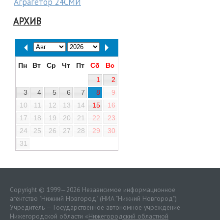
Аграгетор 24СМИ
АРХИВ
Пн
Вт
Ср
Чт
Пт
Сб
Вс
1
2
3
4
5
6
7
8
9
10
11
12
13
14
15
16
17
18
19
20
21
22
23
24
25
26
27
28
29
30
31
Copyright © 1999—2026 Независимое информационное
агентство "Нижний Новгород" (НИА "Нижний Новгород")
Учредитель — Государственное автономное учреждение
Нижегородской области «
Нижегородский областной