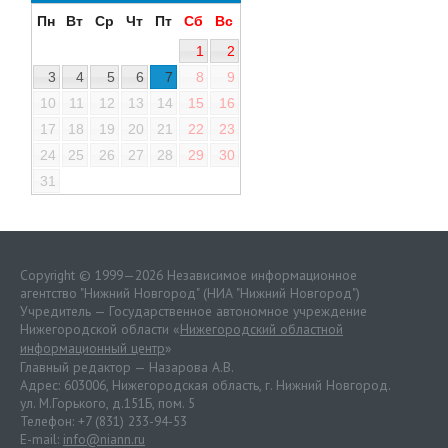
Пн
Вт
Ср
Чт
Пт
Сб
Вс
1
2
3
4
5
6
7
8
9
10
11
12
13
14
15
16
17
18
19
20
21
22
23
24
25
26
27
28
29
30
31
Copyright © 1999—2026 Независимое информационное
агентство "Нижний Новгород" (НИА "Нижний Новгород")
Учредитель — Государственное автономное учреждение
Нижегородской области «
Нижегородский областной
информационный центр
»
Главный редактор — Назарова А.В.
Адрес: 603006, Нижегородская область, г. Нижний Новгород.
ул. М.Горького, д.151Б, пом. 5
Телефон: +7 (831) 233-94-53
E-mail:
info@niann.ru