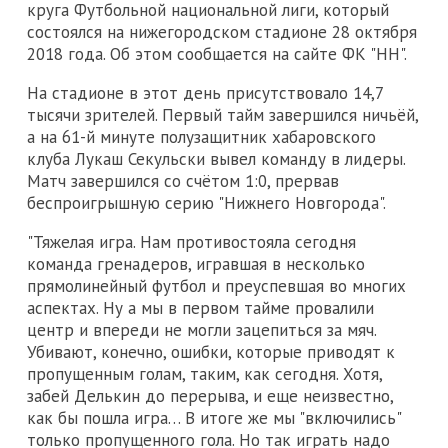
круга Футбольной национальной лиги, который
состоялся на нижегородском стадионе 28 октября
2018 года. Об этом сообщается на сайте ФК "НН".
На стадионе в этот день присутствовало 14,7
тысячи зрителей. Первый тайм завершился ничьёй,
а на 61-й минуте полузащитник хабаровского
клуба Лукаш Секульски вывел команду в лидеры.
Матч завершился со счётом 1:0, прервав
беспроигрышную серию "Нижнего Новгорода".
"Тяжелая игра. Нам противостояла сегодня
команда гренадеров, игравшая в несколько
прямолинейный футбол и преуспевшая во многих
аспектах. Ну а мы в первом тайме провалили
центр и впереди не могли зацепиться за мяч.
Убивают, конечно, ошибки, которые приводят к
пропущенным голам, таким, как сегодня. Хотя,
забей Делькин до перерыва, и еще неизвестно,
как бы пошла игра… В итоге же мы "включились"
только пропущенного гола. Но так играть надо