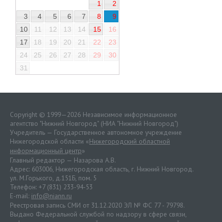
1
2
3
4
5
6
7
8
9
10
11
12
13
14
15
16
17
18
19
20
21
22
23
24
25
26
27
28
29
30
31
Copyright © 1999—2026 Независимое информационное
агентство "Нижний Новгород" (НИА "Нижний Новгород")
Учредитель — Государственное автономное учреждение
Нижегородской области «
Нижегородский областной
информационный центр
»
Главный редактор — Назарова А.В.
Адрес: 603006, Нижегородская область, г. Нижний Новгород.
ул. М.Горького, д.151Б, пом. 5
Телефон: +7 (831) 233-94-53
E-mail:
info@niann.ru
Реестровая запись СМИ от 31.12.2020 ЭЛ № ФС 77 - 79798.
Выдано Федеральной службой по надзору в сфере связи,