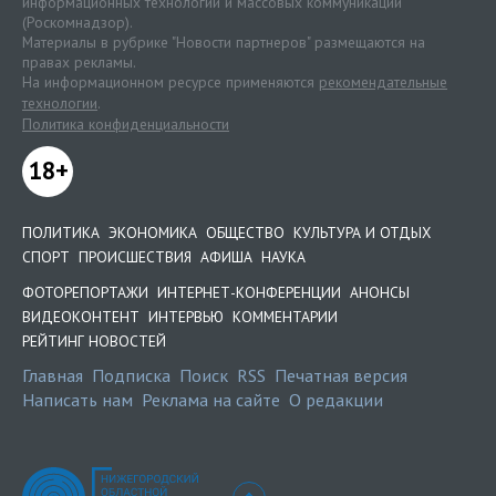
информационных технологий и массовых коммуникаций
(Роскомнадзор).
Материалы в рубрике "Новости партнеров" размещаются на
правах рекламы.
На информационном ресурсе применяются
рекомендательные
технологии
.
Политика конфиденциальности
18+
ПОЛИТИКА
ЭКОНОМИКА
ОБЩЕСТВО
КУЛЬТУРА И ОТДЫХ
СПОРТ
ПРОИСШЕСТВИЯ
АФИША
НАУКА
ФОТОРЕПОРТАЖИ
ИНТЕРНЕТ-КОНФЕРЕНЦИИ
АНОНСЫ
ВИДЕОКОНТЕНТ
ИНТЕРВЬЮ
КОММЕНТАРИИ
РЕЙТИНГ НОВОСТЕЙ
Главная
Подписка
Поиск
RSS
Печатная версия
Написать нам
Реклама на сайте
О редакции