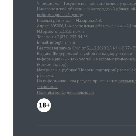
Учредитель — Государственное автономное учрежд
Нижегородской области «
Нижегородский областной
информационный центр
»
Главный редактор — Назарова А.В.
Адрес: 603006, Нижегородская область, г. Нижний Нов
М.Горького, д.151Б, пом. 5
Телефон: +7 (831) 233-94-53
E-mail:
info@niann.ru
Реестровая запись СМИ от 31.12.2020 ЭЛ № ФС 77 - 7
Выдано Федеральной службой по надзору в сфере с
информационных технологий и массовых коммуника
(Роскомнадзор).
Материалы в рубрике "Новости партнеров" размещаю
рекламы.
На информационном ресурсе применяются
рекоменд
технологии
.
Политика конфиденциальности
18+