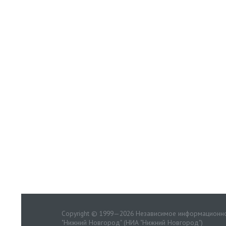
Copyright © 1999—2026 Независимое информационно
"Нижний Новгород" (НИА "Нижний Новгород")