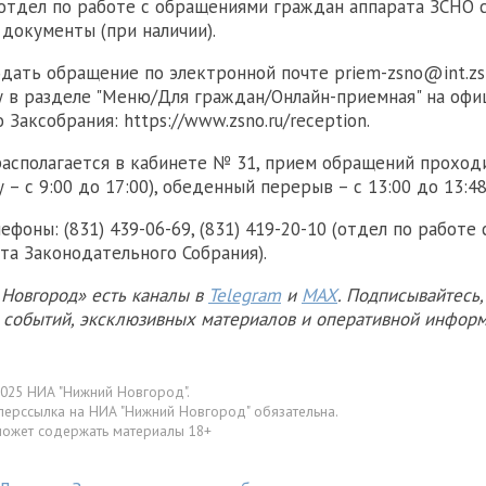
отдел по работе с обращениями граждан аппарата ЗСНО 
документы (при наличии).
дать обращение по электронной почте priem-zsno@int.zsn
у в разделе "Меню/Для граждан/Онлайн-приемная" на офи
Заксобрания: https://www.zsno.ru/reception.
асполагается в кабинете № 31, прием обращений проходи
у – с 9:00 до 17:00), обеденный перерыв – с 13:00 до 13:48
фоны: (831) 439-06-69, (831) 419-20-10 (отдел по работе
та Законодательного Собрания).
Новгород» есть каналы в
Telegram
и
MAX
. Подписывайтесь,
х событий, эксклюзивных материалов и оперативной информ
025 НИА "Нижний Новгород".
перссылка на НИА "Нижний Новгород" обязательна.
может содержать материалы 18+