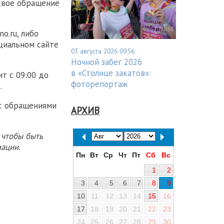
свое обращение
o.ru, либо
циальном сайте
03 августа 2026 09:56
Ночной забег 2026
в «Столице закатов»:
т с 09:00 до
фоторепортаж
.
 с обращениями
АРХИВ
 чтобы быть
ации.
Пн
Вт
Ср
Чт
Пт
Сб
Вс
1
2
3
4
5
6
7
8
9
10
11
12
13
14
15
16
17
18
19
20
21
22
23
24
25
26
27
28
29
30