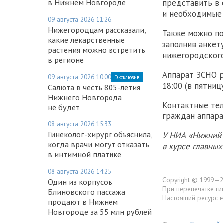
в Нижнем Новгороде
представить в 
и необходимые 
09 августа 2026 11:26
Нижегородцам рассказали,
Также можно по
какие лекарственные
заполнив анкет
растения можно встретить
нижегородского 
в регионе
Аппарат ЗСНО р
09 августа 2026 10:00
Эксклюзив
18:00 (в пятниц
Салюта в честь 805-летия
Нижнего Новгорода
Контактные теле
не будет
граждан аппара
08 августа 2026 15:33
Гинеколог-хирург объяснила,
У НИА «Нижний 
когда врачи могут отказать
в курсе главны
в интимной платике
08 августа 2026 14:25
Copyright © 1999—2
Один из корпусов
При перепечатке ги
Блиновского пассажа
Настоящий ресурс 
продают в Нижнем
Новгороде за 55 млн рублей