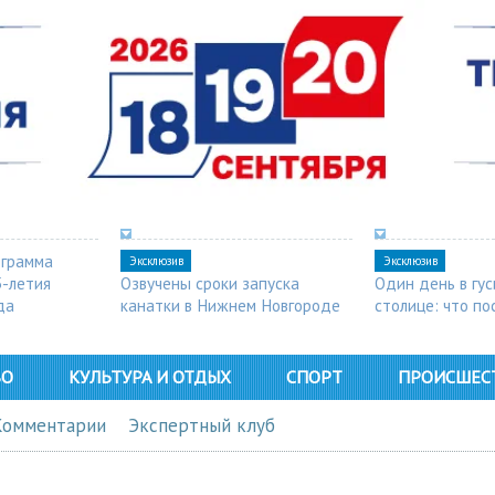
ограмма
Эксклюзив
Эксклюзив
5-летия
Озвучены сроки запуска
Один день в гу
да
канатки в Нижнем Новгороде
столице: что п
в Арзамасе
ВО
КУЛЬТУРА И ОТДЫХ
СПОРТ
ПРОИСШЕС
Комментарии
Экспертный клуб