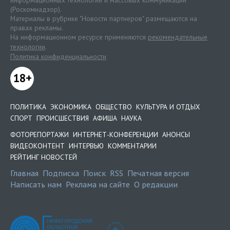
(Роскомнадзор).
Материалы в рубрике "Новости партнеров" размещаются на
правах рекламы.
На информационном ресурсе применяются
рекомендательные
технологии
.
Политика конфиденциальности
18+
ПОЛИТИКА
ЭКОНОМИКА
ОБЩЕСТВО
КУЛЬТУРА И ОТДЫХ
СПОРТ
ПРОИСШЕСТВИЯ
АФИША
НАУКА
ФОТОРЕПОРТАЖИ
ИНТЕРНЕТ-КОНФЕРЕНЦИИ
АНОНСЫ
ВИДЕОКОНТЕНТ
ИНТЕРВЬЮ
КОММЕНТАРИИ
РЕЙТИНГ НОВОСТЕЙ
Главная
Подписка
Поиск
RSS
Печатная версия
Написать нам
Реклама на сайте
О редакции