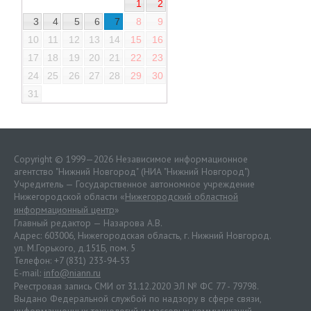
1
2
3
4
5
6
7
8
9
10
11
12
13
14
15
16
17
18
19
20
21
22
23
24
25
26
27
28
29
30
31
Copyright © 1999—2026 Независимое информационное
агентство "Нижний Новгород" (НИА "Нижний Новгород")
Учредитель — Государственное автономное учреждение
Нижегородской области «
Нижегородский областной
информационный центр
»
Главный редактор — Назарова А.В.
Адрес: 603006, Нижегородская область, г. Нижний Новгород.
ул. М.Горького, д.151Б, пом. 5
Телефон: +7 (831) 233-94-53
E-mail:
info@niann.ru
Реестровая запись СМИ от 31.12.2020 ЭЛ № ФС 77 - 79798.
Выдано Федеральной службой по надзору в сфере связи,
информационных технологий и массовых коммуникаций