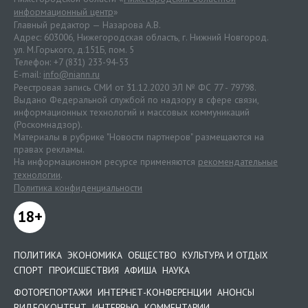
информационный центр
»
Главный редактор — Назарова А.В.
Адрес: 603006, Нижегородская область, г. Нижний Новгород.
ул. М.Горького, д.151Б, пом. 5
Телефон: +7 (831) 233-94-53
E-mail:
info@niann.ru
Реестровая запись СМИ от 31.12.2020 ЭЛ № ФС 77 - 79798.
Выдано Федеральной службой по надзору в сфере связи,
информационных технологий и массовых коммуникаций
(Роскомнадзор).
Материалы в рубрике "Новости партнеров" размещаются на
правах рекламы.
На информационном ресурсе применяются
рекомендательные
технологии
.
Политика конфиденциальности
18+
ПОЛИТИКА
ЭКОНОМИКА
ОБЩЕСТВО
КУЛЬТУРА И ОТДЫХ
СПОРТ
ПРОИСШЕСТВИЯ
АФИША
НАУКА
ФОТОРЕПОРТАЖИ
ИНТЕРНЕТ-КОНФЕРЕНЦИИ
АНОНСЫ
ВИДЕОКОНТЕНТ
ИНТЕРВЬЮ
КОММЕНТАРИИ