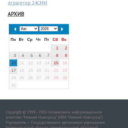
Аграгетор 24СМИ
АРХИВ
Пн
Вт
Ср
Чт
Пт
Сб
Вс
1
2
3
4
5
6
7
8
9
10
11
12
13
14
15
16
17
18
19
20
21
22
23
24
25
26
27
28
29
30
31
Copyright © 1999—2026 Независимое информационное
агентство "Нижний Новгород" (НИА "Нижний Новгород")
Учредитель — Государственное автономное учреждение
Нижегородской области «
Нижегородский областной