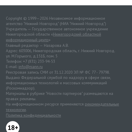
Copyright © 1999—2026 Независимое информационное
агентство "Нижний Новгород" (НИА "Нижний Новгород")
Учредитель — Государственное автономное учреждение
Нижегородской области «
Нижегородский областной
информационный центр
»
Главный редактор — Назарова А.В.
Адрес: 603006, Нижегородская область, г. Нижний Новгород.
ул. М.Горького, д.151Б, пом. 5
Телефон: +7 (831) 233-94-53
E-mail:
info@niann.ru
Реестровая запись СМИ от 31.12.2020 ЭЛ № ФС 77 - 79798.
Выдано Федеральной службой по надзору в сфере связи,
информационных технологий и массовых коммуникаций
(Роскомнадзор).
Материалы в рубрике "Новости партнеров" размещаются на
правах рекламы.
На информационном ресурсе применяются
рекомендательные
технологии
.
Политика конфиденциальности
18+