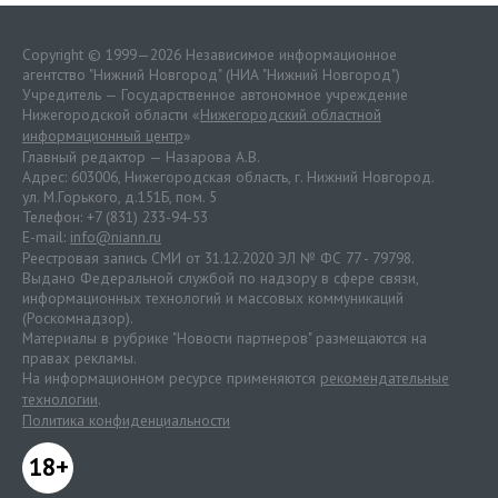
Copyright © 1999—2026 Независимое информационное
агентство "Нижний Новгород" (НИА "Нижний Новгород")
Учредитель — Государственное автономное учреждение
Нижегородской области «
Нижегородский областной
информационный центр
»
Главный редактор — Назарова А.В.
Адрес: 603006, Нижегородская область, г. Нижний Новгород.
ул. М.Горького, д.151Б, пом. 5
Телефон: +7 (831) 233-94-53
E-mail:
info@niann.ru
Реестровая запись СМИ от 31.12.2020 ЭЛ № ФС 77 - 79798.
Выдано Федеральной службой по надзору в сфере связи,
информационных технологий и массовых коммуникаций
(Роскомнадзор).
Материалы в рубрике "Новости партнеров" размещаются на
правах рекламы.
На информационном ресурсе применяются
рекомендательные
технологии
.
Политика конфиденциальности
18+