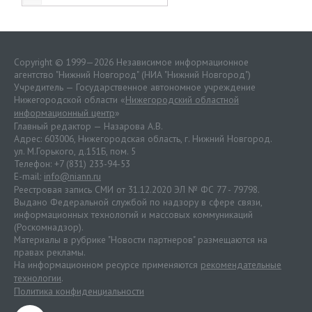
Copyright © 1999—2026 Независимое информационное
агентство "Нижний Новгород" (НИА "Нижний Новгород")
Учредитель — Государственное автономное учреждение
Нижегородской области «
Нижегородский областной
информационный центр
»
Главный редактор — Назарова А.В.
Адрес: 603006, Нижегородская область, г. Нижний Новгород.
ул. М.Горького, д.151Б, пом. 5
Телефон: +7 (831) 233-94-53
E-mail:
info@niann.ru
Реестровая запись СМИ от 31.12.2020 ЭЛ № ФС 77 - 79798.
Выдано Федеральной службой по надзору в сфере связи,
информационных технологий и массовых коммуникаций
(Роскомнадзор).
Материалы в рубрике "Новости партнеров" размещаются на
правах рекламы.
На информационном ресурсе применяются
рекомендательные
технологии
.
Политика конфиденциальности