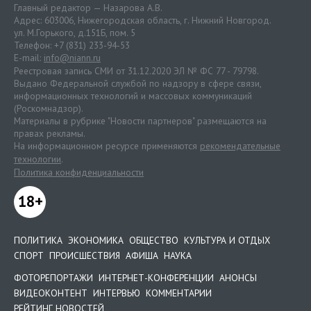
Главный редактор — Назарова А.В.
Адрес: 603006, Нижегородская область, г. Нижний Новгород.
ул. М.Горького, д.151Б, пом. 5
Телефон: +7 (831) 233-94-53
E-mail:
info@niann.ru
Реестровая запись СМИ от 31.12.2020 ЭЛ № ФС 77 - 79798.
Выдано Федеральной службой по надзору в сфере связи,
информационных технологий и массовых коммуникаций
(Роскомнадзор).
Материалы в рубрике "Новости партнеров" размещаются на
правах рекламы.
На информационном ресурсе применяются
рекомендательные
технологии
.
Политика конфиденциальности
18+
ПОЛИТИКА
ЭКОНОМИКА
ОБЩЕСТВО
КУЛЬТУРА И ОТДЫХ
СПОРТ
ПРОИСШЕСТВИЯ
АФИША
НАУКА
ФОТОРЕПОРТАЖИ
ИНТЕРНЕТ-КОНФЕРЕНЦИИ
АНОНСЫ
ВИДЕОКОНТЕНТ
ИНТЕРВЬЮ
КОММЕНТАРИИ
РЕЙТИНГ НОВОСТЕЙ