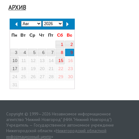
АРХИВ
Пн
Вт
Ср
Чт
Пт
Сб
Вс
1
2
3
4
5
6
7
8
9
10
11
12
13
14
15
16
17
18
19
20
21
22
23
24
25
26
27
28
29
30
31
Copyright © 1999—2026 Независимое информационное
агентство "Нижний Новгород" (НИА "Нижний Новгород")
Учредитель — Государственное автономное учреждение
Нижегородской области «
Нижегородский областной
информационный центр
»