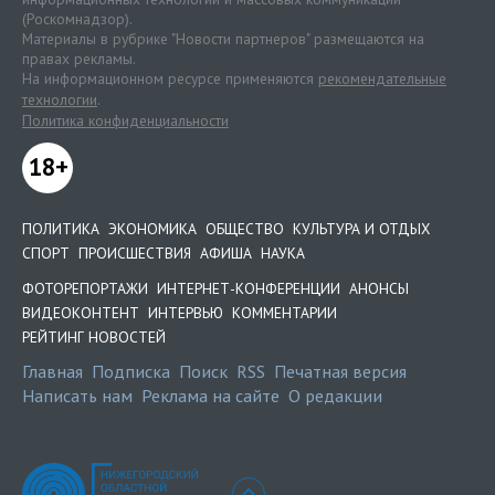
(Роскомнадзор).
Материалы в рубрике "Новости партнеров" размещаются на
правах рекламы.
На информационном ресурсе применяются
рекомендательные
технологии
.
Политика конфиденциальности
18+
ПОЛИТИКА
ЭКОНОМИКА
ОБЩЕСТВО
КУЛЬТУРА И ОТДЫХ
СПОРТ
ПРОИСШЕСТВИЯ
АФИША
НАУКА
ФОТОРЕПОРТАЖИ
ИНТЕРНЕТ-КОНФЕРЕНЦИИ
АНОНСЫ
ВИДЕОКОНТЕНТ
ИНТЕРВЬЮ
КОММЕНТАРИИ
РЕЙТИНГ НОВОСТЕЙ
Главная
Подписка
Поиск
RSS
Печатная версия
Написать нам
Реклама на сайте
О редакции