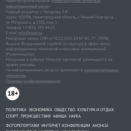
Нижегородской области «
Нижегородский областной
информационный центр
»
Главный редактор — Назарова А.В.
Адрес: 603006, Нижегородская область, г. Нижний Новгород.
ул. М.Горького, д.151Б, пом. 5
Телефон: +7 (831) 233-94-53
E-mail:
info@niann.ru
Реестровая запись СМИ от 31.12.2020 ЭЛ № ФС 77 - 79798.
Выдано Федеральной службой по надзору в сфере связи,
информационных технологий и массовых коммуникаций
(Роскомнадзор).
Материалы в рубрике "Новости партнеров" размещаются на
правах рекламы.
На информационном ресурсе применяются
рекомендательные
технологии
.
Политика конфиденциальности
18+
ПОЛИТИКА
ЭКОНОМИКА
ОБЩЕСТВО
КУЛЬТУРА И ОТДЫХ
СПОРТ
ПРОИСШЕСТВИЯ
АФИША
НАУКА
ФОТОРЕПОРТАЖИ
ИНТЕРНЕТ-КОНФЕРЕНЦИИ
АНОНСЫ