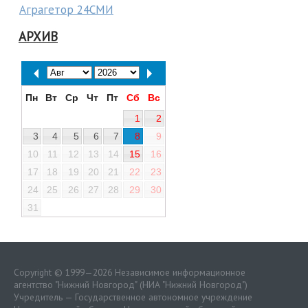
Аграгетор 24СМИ
АРХИВ
Пн
Вт
Ср
Чт
Пт
Сб
Вс
1
2
3
4
5
6
7
8
9
10
11
12
13
14
15
16
17
18
19
20
21
22
23
24
25
26
27
28
29
30
31
Copyright © 1999—2026 Независимое информационное
агентство "Нижний Новгород" (НИА "Нижний Новгород")
Учредитель — Государственное автономное учреждение