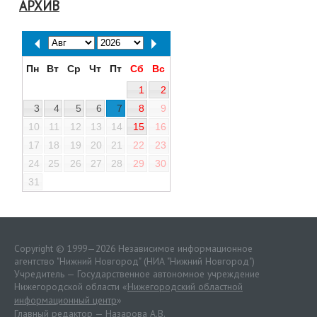
АРХИВ
Пн
Вт
Ср
Чт
Пт
Сб
Вс
1
2
3
4
5
6
7
8
9
10
11
12
13
14
15
16
17
18
19
20
21
22
23
24
25
26
27
28
29
30
31
Copyright © 1999—2026 Независимое информационное
агентство "Нижний Новгород" (НИА "Нижний Новгород")
Учредитель — Государственное автономное учреждение
Нижегородской области «
Нижегородский областной
информационный центр
»
Главный редактор — Назарова А.В.