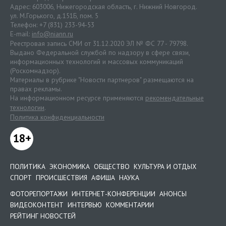
Адрес: 603006, Нижегородская область, г. Нижний Новгород.
ул. М.Горького, д.151Б, пом. 5
Телефон: +7 (831) 233-94-53
E-mail:
info@niann.ru
Реестровая запись СМИ от 31.12.2020 ЭЛ № ФС 77 - 79798.
Выдано Федеральной службой по надзору в сфере связи,
информационных технологий и массовых коммуникаций
(Роскомнадзор).
Материалы в рубрике "Новости партнеров" размещаются на
правах рекламы.
На информационном ресурсе применяются
рекомендательные
технологии
.
Политика конфиденциальности
18+
ПОЛИТИКА
ЭКОНОМИКА
ОБЩЕСТВО
КУЛЬТУРА И ОТДЫХ
СПОРТ
ПРОИСШЕСТВИЯ
АФИША
НАУКА
ФОТОРЕПОРТАЖИ
ИНТЕРНЕТ-КОНФЕРЕНЦИИ
АНОНСЫ
ВИДЕОКОНТЕНТ
ИНТЕРВЬЮ
КОММЕНТАРИИ
РЕЙТИНГ НОВОСТЕЙ