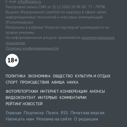
E-mail:
info@niann.ru
Реестровая запись СМИ от 31.12.2020 ЭЛ № ФС 77 - 79798.
Выдано Федеральной службой по надзору в сфере связи,
информационных технологий и массовых коммуникаций
(Роскомнадзор).
Материалы в рубрике "Новости партнеров" размещаются на
правах рекламы.
На информационном ресурсе применяются
рекомендательные
технологии
.
Политика конфиденциальности
18+
ПОЛИТИКА
ЭКОНОМИКА
ОБЩЕСТВО
КУЛЬТУРА И ОТДЫХ
СПОРТ
ПРОИСШЕСТВИЯ
АФИША
НАУКА
ФОТОРЕПОРТАЖИ
ИНТЕРНЕТ-КОНФЕРЕНЦИИ
АНОНСЫ
ВИДЕОКОНТЕНТ
ИНТЕРВЬЮ
КОММЕНТАРИИ
РЕЙТИНГ НОВОСТЕЙ
Главная
Подписка
Поиск
RSS
Печатная версия
Написать нам
Реклама на сайте
О редакции