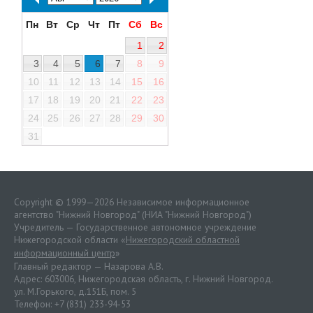
Пн
Вт
Ср
Чт
Пт
Сб
Вс
1
2
3
4
5
6
7
8
9
10
11
12
13
14
15
16
17
18
19
20
21
22
23
24
25
26
27
28
29
30
31
Copyright © 1999—2026 Независимое информационное
агентство "Нижний Новгород" (НИА "Нижний Новгород")
Учредитель — Государственное автономное учреждение
Нижегородской области «
Нижегородский областной
информационный центр
»
Главный редактор — Назарова А.В.
Адрес: 603006, Нижегородская область, г. Нижний Новгород.
ул. М.Горького, д.151Б, пом. 5
Телефон: +7 (831) 233-94-53