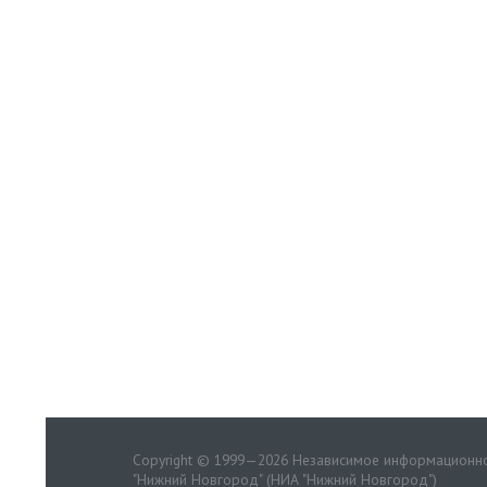
Copyright © 1999—2026 Независимое информационно
"Нижний Новгород" (НИА "Нижний Новгород")