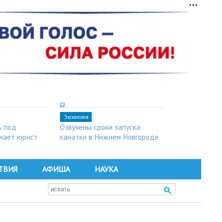
Эксклюзив
ь под
Озвучены сроки запуска
чает юрист
канатки в Нижнем Новгороде
ТВИЯ
АФИША
НАУКА