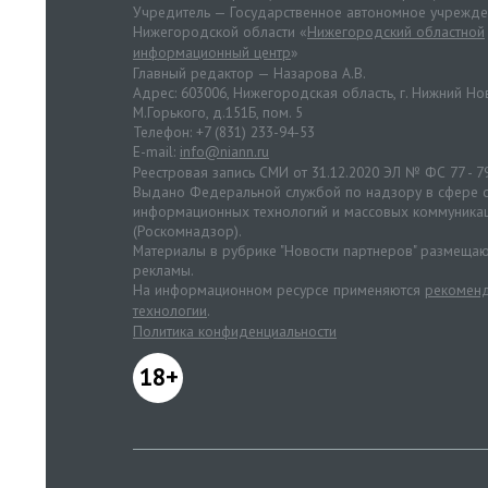
Учредитель — Государственное автономное учрежд
Нижегородской области «
Нижегородский областной
информационный центр
»
Главный редактор — Назарова А.В.
Адрес: 603006, Нижегородская область, г. Нижний Нов
М.Горького, д.151Б, пом. 5
Телефон: +7 (831) 233-94-53
E-mail:
info@niann.ru
Реестровая запись СМИ от 31.12.2020 ЭЛ № ФС 77 - 7
Выдано Федеральной службой по надзору в сфере с
информационных технологий и массовых коммуника
(Роскомнадзор).
Материалы в рубрике "Новости партнеров" размещаю
рекламы.
На информационном ресурсе применяются
рекоменд
технологии
.
Политика конфиденциальности
18+