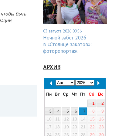
 чтобы быть
ации.
03 августа 2026 09:56
Ночной забег 2026
в «Столице закатов»:
фоторепортаж
АРХИВ
Пн
Вт
Ср
Чт
Пт
Сб
Вс
1
2
3
4
5
6
7
8
9
10
11
12
13
14
15
16
17
18
19
20
21
22
23
24
25
26
27
28
29
30