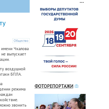
ту
Общество
 имени Чкалова
 не выпускает
ации.
ту воздушной
 атаки БПЛА.
на
ФОТОРЕПОРТАЖИ
дении режима
Граждан
койствие.
можно звонить