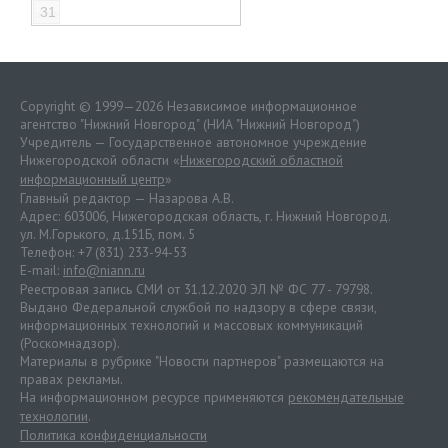
31
Copyright © 1999—2026 Независимое информационное
агентство "Нижний Новгород" (НИА "Нижний Новгород")
Учредитель — Государственное автономное учреждение
Нижегородской области «
Нижегородский областной
информационный центр
»
Главный редактор — Назарова А.В.
Адрес: 603006, Нижегородская область, г. Нижний Новгород.
ул. М.Горького, д.151Б, пом. 5
Телефон: +7 (831) 233-94-53
E-mail:
info@niann.ru
Реестровая запись СМИ от 31.12.2020 ЭЛ № ФС 77 - 79798.
Выдано Федеральной службой по надзору в сфере связи,
информационных технологий и массовых коммуникаций
(Роскомнадзор).
Материалы в рубрике "Новости партнеров" размещаются на
правах рекламы.
На информационном ресурсе применяются
рекомендательные
технологии
.
Политика конфиденциальности