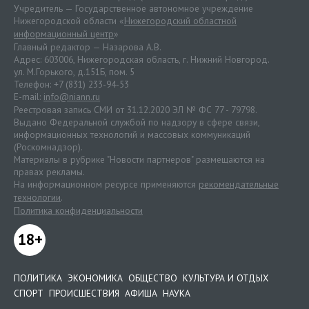
Учредитель — Государственное автономное учреждение
Нижегородской области «
Нижегородский областной
информационный центр
»
Главный редактор — Назарова А.В.
Адрес: 603006, Нижегородская область, г. Нижний Новгород.
ул. М.Горького, д.151Б, пом. 5
Телефон: +7 (831) 233-94-53
E-mail:
info@niann.ru
Реестровая запись СМИ от 31.12.2020 ЭЛ № ФС 77 - 79798.
Выдано Федеральной службой по надзору в сфере связи,
информационных технологий и массовых коммуникаций
(Роскомнадзор).
Материалы в рубрике "Новости партнеров" размещаются на
правах рекламы.
На информационном ресурсе применяются
рекомендательные
технологии
.
Политика конфиденциальности
18+
ПОЛИТИКА
ЭКОНОМИКА
ОБЩЕСТВО
КУЛЬТУРА И ОТДЫХ
СПОРТ
ПРОИСШЕСТВИЯ
АФИША
НАУКА