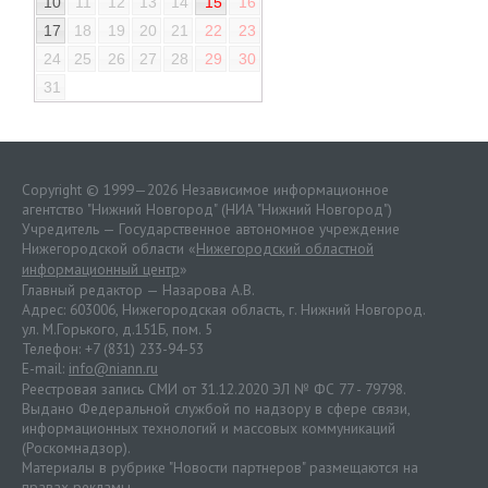
10
11
12
13
14
15
16
17
18
19
20
21
22
23
24
25
26
27
28
29
30
31
Copyright © 1999—2026 Независимое информационное
агентство "Нижний Новгород" (НИА "Нижний Новгород")
Учредитель — Государственное автономное учреждение
Нижегородской области «
Нижегородский областной
информационный центр
»
Главный редактор — Назарова А.В.
Адрес: 603006, Нижегородская область, г. Нижний Новгород.
ул. М.Горького, д.151Б, пом. 5
Телефон: +7 (831) 233-94-53
E-mail:
info@niann.ru
Реестровая запись СМИ от 31.12.2020 ЭЛ № ФС 77 - 79798.
Выдано Федеральной службой по надзору в сфере связи,
информационных технологий и массовых коммуникаций
(Роскомнадзор).
Материалы в рубрике "Новости партнеров" размещаются на
правах рекламы.