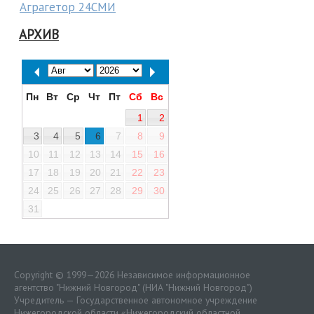
Аграгетор 24СМИ
АРХИВ
Пн
Вт
Ср
Чт
Пт
Сб
Вс
1
2
3
4
5
6
7
8
9
10
11
12
13
14
15
16
17
18
19
20
21
22
23
24
25
26
27
28
29
30
31
Copyright © 1999—2026 Независимое информационное
агентство "Нижний Новгород" (НИА "Нижний Новгород")
Учредитель — Государственное автономное учреждение
Нижегородской области «
Нижегородский областной