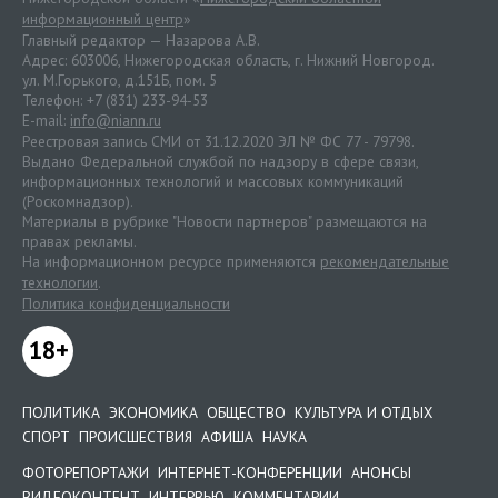
информационный центр
»
Главный редактор — Назарова А.В.
Адрес: 603006, Нижегородская область, г. Нижний Новгород.
ул. М.Горького, д.151Б, пом. 5
Телефон: +7 (831) 233-94-53
E-mail:
info@niann.ru
Реестровая запись СМИ от 31.12.2020 ЭЛ № ФС 77 - 79798.
Выдано Федеральной службой по надзору в сфере связи,
информационных технологий и массовых коммуникаций
(Роскомнадзор).
Материалы в рубрике "Новости партнеров" размещаются на
правах рекламы.
На информационном ресурсе применяются
рекомендательные
технологии
.
Политика конфиденциальности
18+
ПОЛИТИКА
ЭКОНОМИКА
ОБЩЕСТВО
КУЛЬТУРА И ОТДЫХ
СПОРТ
ПРОИСШЕСТВИЯ
АФИША
НАУКА
ФОТОРЕПОРТАЖИ
ИНТЕРНЕТ-КОНФЕРЕНЦИИ
АНОНСЫ
ВИДЕОКОНТЕНТ
ИНТЕРВЬЮ
КОММЕНТАРИИ