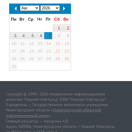
Пн
Вт
Ср
Чт
Пт
Сб
Вс
1
2
3
4
5
6
7
8
9
10
11
12
13
14
15
16
17
18
19
20
21
22
23
24
25
26
27
28
29
30
31
Copyright © 1999—2026 Независимое информационное
агентство "Нижний Новгород" (НИА "Нижний Новгород")
Учредитель — Государственное автономное учреждение
Нижегородской области «
Нижегородский областной
информационный центр
»
Главный редактор — Назарова А.В.
Адрес: 603006, Нижегородская область, г. Нижний Новгород.
ул. М.Горького, д.151Б, пом. 5