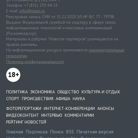
Телефон: +7 (831) 233-94-53
E-mail:
info@niann.ru
Реестровая запись СМИ от 31.12.2020 ЭЛ № ФС 77 - 79798.
Выдано Федеральной службой по надзору в сфере связи,
информационных технологий и массовых коммуникаций
(Роскомнадзор).
Материалы в рубрике "Новости партнеров" размещаются на
правах рекламы.
На информационном ресурсе применяются
рекомендательные
технологии
.
Политика конфиденциальности
18+
ПОЛИТИКА
ЭКОНОМИКА
ОБЩЕСТВО
КУЛЬТУРА И ОТДЫХ
СПОРТ
ПРОИСШЕСТВИЯ
АФИША
НАУКА
ФОТОРЕПОРТАЖИ
ИНТЕРНЕТ-КОНФЕРЕНЦИИ
АНОНСЫ
ВИДЕОКОНТЕНТ
ИНТЕРВЬЮ
КОММЕНТАРИИ
РЕЙТИНГ НОВОСТЕЙ
Главная
Подписка
Поиск
RSS
Печатная версия