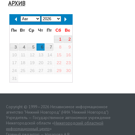
АРХИВ
Пн
Вт
Ср
Чт
Пт
Сб
Вс
1
2
3
4
5
6
7
8
9
10
11
12
13
14
15
16
17
18
19
20
21
22
23
24
25
26
27
28
29
30
31
Copyright © 1999—2026 Независимое информационное
агентство "Нижний Новгород" (НИА "Нижний Новгород")
Учредитель — Государственное автономное учреждение
Нижегородской области «
Нижегородский областной
информационный центр
»
Главный редактор — Назарова А.В.