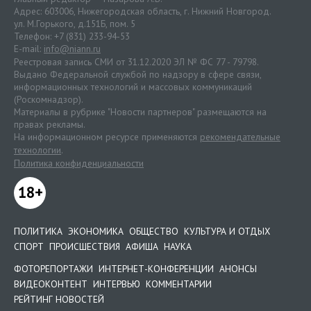
Адрес: 603006, Нижегородская область, г. Нижний Новгород.
ул. М.Горького, д.151Б, пом. 5
Телефон: +7 (831) 233-94-53
E-mail:
info@niann.ru
Реестровая запись СМИ от 31.12.2020 ЭЛ № ФС 77 - 79798.
Выдано Федеральной службой по надзору в сфере связи,
информационных технологий и массовых коммуникаций
(Роскомнадзор).
Материалы в рубрике "Новости партнеров" размещаются на
правах рекламы.
На информационном ресурсе применяются
рекомендательные
технологии
.
Политика конфиденциальности
18+
ПОЛИТИКА
ЭКОНОМИКА
ОБЩЕСТВО
КУЛЬТУРА И ОТДЫХ
СПОРТ
ПРОИСШЕСТВИЯ
АФИША
НАУКА
ФОТОРЕПОРТАЖИ
ИНТЕРНЕТ-КОНФЕРЕНЦИИ
АНОНСЫ
ВИДЕОКОНТЕНТ
ИНТЕРВЬЮ
КОММЕНТАРИИ
РЕЙТИНГ НОВОСТЕЙ