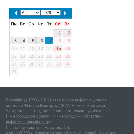
Пн
Вт
Ср
Чт
Пт
Сб
Вс
1
2
3
4
5
6
7
8
9
10
11
12
13
14
15
16
17
18
19
20
21
22
23
24
25
26
27
28
29
30
31
Copyright © 1999—2026 Независимое информационное
агентство "Нижний Новгород" (НИА "Нижний Новгород")
Учредитель — Государственное автономное учреждение
Нижегородской области «
Нижегородский областной
информационный центр
»
Главный редактор — Назарова А.В.
Адрес: 603006, Нижегородская область, г. Нижний Новгород.