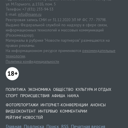
ул. М.Горького, д.151Б, пом. 5
Телефон: +7 (831) 233-94-53
E-mail:
info@niann.ru
Реестровая запись СМИ от 31.12.2020 ЭЛ № ФС 77 - 79798.
Выдано Федеральной службой по надзору в сфере связи,
информационных технологий и массовых коммуникаций
(Роскомнадзор).
Материалы в рубрике "Новости партнеров" размещаются на
правах рекламы.
На информационном ресурсе применяются
рекомендательные
технологии
.
Политика конфиденциальности
18+
ПОЛИТИКА
ЭКОНОМИКА
ОБЩЕСТВО
КУЛЬТУРА И ОТДЫХ
СПОРТ
ПРОИСШЕСТВИЯ
АФИША
НАУКА
ФОТОРЕПОРТАЖИ
ИНТЕРНЕТ-КОНФЕРЕНЦИИ
АНОНСЫ
ВИДЕОКОНТЕНТ
ИНТЕРВЬЮ
КОММЕНТАРИИ
РЕЙТИНГ НОВОСТЕЙ
Главная
Подписка
Поиск
RSS
Печатная версия