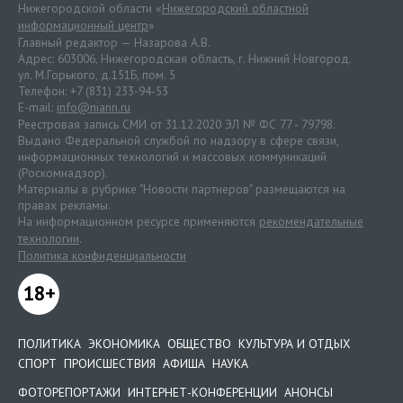
Нижегородской области «
Нижегородский областной
информационный центр
»
Главный редактор — Назарова А.В.
Адрес: 603006, Нижегородская область, г. Нижний Новгород.
ул. М.Горького, д.151Б, пом. 5
Телефон: +7 (831) 233-94-53
E-mail:
info@niann.ru
Реестровая запись СМИ от 31.12.2020 ЭЛ № ФС 77 - 79798.
Выдано Федеральной службой по надзору в сфере связи,
информационных технологий и массовых коммуникаций
(Роскомнадзор).
Материалы в рубрике "Новости партнеров" размещаются на
правах рекламы.
На информационном ресурсе применяются
рекомендательные
технологии
.
Политика конфиденциальности
18+
ПОЛИТИКА
ЭКОНОМИКА
ОБЩЕСТВО
КУЛЬТУРА И ОТДЫХ
СПОРТ
ПРОИСШЕСТВИЯ
АФИША
НАУКА
ФОТОРЕПОРТАЖИ
ИНТЕРНЕТ-КОНФЕРЕНЦИИ
АНОНСЫ