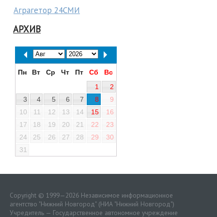
Аграгетор 24СМИ
АРХИВ
Пн
Вт
Ср
Чт
Пт
Сб
Вс
1
2
3
4
5
6
7
8
9
10
11
12
13
14
15
16
17
18
19
20
21
22
23
24
25
26
27
28
29
30
31
Copyright © 1999—2026 Независимое информационное
агентство "Нижний Новгород" (НИА "Нижний Новгород")
Учредитель — Государственное автономное учреждение